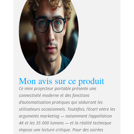
reconnaissance d'écran, il
élimine les réglages manuels.
Qu'il soit utilisé pour une
projection frontale, latérale ou
au plafond, il offre
instantanément une image
parfaitement carrée et d'une
netteté cristalline Correction
Trapézoïdale Automatique en 3
Secondes:Doté d'une fonction
de correction trapézoïdale
automatique, ce rétroprojecteur
Mon avis sur ce produit
s'adapte rapidement aux angles
de projection, garantissant une
Ce mini projecteur portable présente une
image parfaite à chaque
connectivité moderne et des fonctions
utilisation. Cette fonction assure
d’automatisation pratiques qui séduiront les
une projection précise, que
utilisateurs occasionnels. Toutefois, l’écart entre les
vous soyez dans votre chambre
arguments marketing — notamment l’appellation
ou en plein air Mise au point
4K et les 35 000 lumens — et la réalité technique
électronique + adaptation HD,
impose une lecture critique. Pour des soirées
pour révéler chaque détail : le