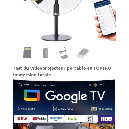
180°] Le projecteur video portable Wowlink W210
intègre des haut-parleurs stéréo de type base
offrant un son détaillé, des aigus clairs et des
basses profondes et puissantes. Le
retroprojecteur portable W210 pivote librement à
180° et vous permet de l'incliner à votre
convenance pour projeter l'image au mur ou au
plafond. De plus, un trou de vis de 0,25 pouce est
prévu à sa base, ce qui permet de le fixer sur un
trépied ou de le fixer au plafond ou au mur.
[Brand Creativity] Wowlink, an inspiration from
life, links to a 'WOW' world. Sharing the colors and
sounds of movies with family and friends are
conveying happiness. Wowlink projector is a
bridge that links to a WOW world.
Test du vidéoprojecteur portable 4K TOPTRO :
immersion totale