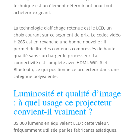
automatique, ce rétroprojecteur
technique est un élément déterminant pour tout
s'adapte rapidement aux angles
acheteur exigeant.
de projection, garantissant une
image parfaite à chaque
La technologie d’affichage retenue est le LCD, un
utilisation. Cette fonction assure
choix courant sur ce segment de prix. Le codec vidéo
une projection précise, que vous
soyez dans votre chambre ou en
H.265 est en revanche une bonne nouvelle : il
plein air Mise au point
permet de lire des contenus compressés de haute
électronique + adaptation HD,
qualité sans surcharger le processeur. La
pour révéler chaque détail : le
connectivité est complète avec HDMI, WiFi 6 et
projecteur 4K est doté d'une
Bluetooth, ce qui positionne ce projecteur dans une
fonction de mise au point
catégorie polyvalente.
électronique qui permet de régler
avec précision la clarté de l'image
Luminosité et qualité d’image
à l'aide d'une télécommande. Avec
des tailles de projection flexibles
: à quel usage ce projecteur
allant de 40 à 130 pouces, il
convient-il vraiment ?
reproduit fidèlement les détails
subtils clairs et sombres lors du
35 000 lumens en équivalent LED : cette valeur,
visionnage de films, ainsi que les
textes et graphiques nets pour les
fréquemment utilisée par les fabricants asiatiques,