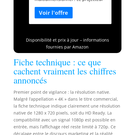
WiFi6 Bluetooth Home
smart est doté d'une technologie
Cinéma/Extérieur
intelligente d'évitement des
obstacles qui détecte
automatiquement les murs, les
meubles et autres obstacles dans
la zone de projection, ajustant
Disponibilité et prix à jour – informations
dynamiquement la portée de
fournies par Amazon
l'image pour garantir un contenu
sans obstruction. Associé à la mise
Fiche technique : ce que
au point automatique, à la
cachent vraiment les chiffres
correction automatique des angles
et à la reconnaissance d'écran, il
annoncés
élimine les réglages manuels. Qu'il
soit utilisé pour une projection
Premier point de vigilance : la résolution native.
frontale, latérale ou au plafond, il
Malgré l’appellation « 4K » dans le titre commercial,
offre instantanément une image
la fiche technique indique clairement une résolution
parfaitement carrée et d'une
native de 1280 x 720 pixels, soit du HD Ready. La
netteté cristalline Correction
Trapézoïdale Automatique en 3
compatibilité avec un signal 1080p est possible en
Secondes:Doté d'une fonction de
entrée, mais l’affichage réel reste limité à 720p. Ce
correction trapézoïdale
décalage entre le discours marketing et la réalité