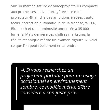
Sur un marché saturé de vidéoprojecteurs compacts
aux promesses souvent exagérées, ce mini
projecteur 4K affiche des ambitions élevées : auto-
focus, correction automatique de la trapèze, WiFi 6,
Bluetooth et une luminosité annoncée à 35 000
lumens. Mais derrière ces chiffres marketing, la
réalité technique mérite un examen rigoureux. Voici
ce que l’on peut réellement en attendre.
🔍
Si vous recherchez un
projecteur portable pour un usage
occasionnel en environnement
sombre, ce modèle mérite d’être
considéré à son juste prix.