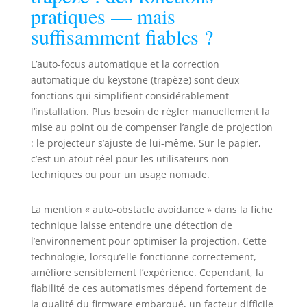
pratiques — mais
murs, aux plafonds, aux bureaux
et plus encore. Il s'adapte sans
suffisamment fiables ?
effort à une utilisation domestique
en intérieur comme à des
L’auto-focus automatique et la correction
rassemblements en extérieur
automatique du keystone (trapèze) sont deux
fonctions qui simplifient considérablement
l’installation. Plus besoin de régler manuellement la
mise au point ou de compenser l’angle de projection
: le projecteur s’ajuste de lui-même. Sur le papier,
c’est un atout réel pour les utilisateurs non
techniques ou pour un usage nomade.
La mention « auto-obstacle avoidance » dans la fiche
technique laisse entendre une détection de
l’environnement pour optimiser la projection. Cette
technologie, lorsqu’elle fonctionne correctement,
améliore sensiblement l’expérience. Cependant, la
fiabilité de ces automatismes dépend fortement de
la qualité du firmware embarqué, un facteur difficile