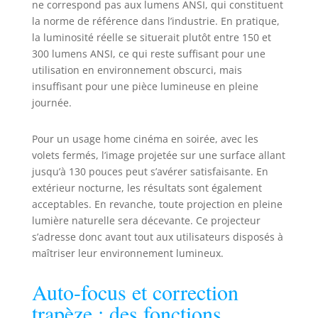
présentations professionnelles,
ne correspond pas aux lumens ANSI, qui constituent
répondant ainsi aux exigences de
la norme de référence dans l’industrie. En pratique,
haute définition dans divers
la luminosité réelle se situerait plutôt entre 150 et
scénarios Connectivité 5G/2.4G
300 lumens ANSI, ce qui reste suffisant pour une
WiFi 6, Android 11 Intégré: Ce
utilisation en environnement obscurci, mais
vidéoprojecteur est équipé d'une
insuffisant pour une pièce lumineuse en pleine
connectivité WiFi 6 double-bande
journée.
(5G et 2.4G), assurant une
connexion rapide et stable. Avec le
système Android 11 intégré et
Pour un usage home cinéma en soirée, avec les
l'application Net/flix préinstallée,
volets fermés, l’image projetée sur une surface allant
vous avez un accès direct à vos
jusqu’à 130 pouces peut s’avérer satisfaisante. En
films, séries et contenus préférés
extérieur nocturne, les résultats sont également
sans avoir besoin de dispositifs
acceptables. En revanche, toute projection en pleine
supplémentaires. Profitez d'une
lumière naturelle sera décevante. Ce projecteur
diffusion en continu ultra-rapide
s’adresse donc avant tout aux utilisateurs disposés à
et sans interruption Installation
maîtriser leur environnement lumineux.
flexible à 180° + réglage double
mode pour des scénarios
Auto-focus et correction
polyvalents : le vidéoprojecteur
prend en charge un montage
trapèze : des fonctions
réglable à 180°, s'adaptant aux