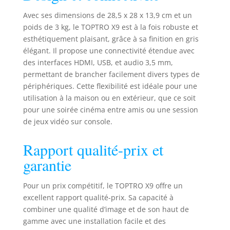
d'obstacles et d'alignement
automatique sur écran. Ses capteurs
Avec ses dimensions de 28,5 x 28 x 13,9 cm et un
de précision ajustent parfaitement
poids de 3 kg, le TOPTRO X9 est à la fois robuste et
l'image aux bordures de l'écran tout
esthétiquement plaisant, grâce à sa finition en gris
en évitant les objets environnants.
élégant. Il propose une connectivité étendue avec
Peu importe son placement ou ses
des interfaces HDMI, USB, et audio 3,5 mm,
déplacements, obtenez
permettant de brancher facilement divers types de
instantanément une projection
périphériques. Cette flexibilité est idéale pour une
rectangulaire parfaitement nette
utilisation à la maison ou en extérieur, que ce soit
sans réglage manuel. Avec la
pour une soirée cinéma entre amis ou une session
fonction zoom 50-100% du
projecteur 4k, que ce soit pour une
de jeux vidéo sur console.
soirée cinéma, des jeux ou des
carnavals en plein air, dès
Rapport qualité-prix et
l'allumage, profitez d'une image
garantie
optimale sur écran géant de 300''! 💖
【WiFi6 Sans Délai & Bluetooth 5.2
Pour un prix compétitif, le TOPTRO X9 offre un
Double Sens】 Ce vidéoprojecteur
Netflix propulse sans fil vos vidéos
excellent rapport qualité-prix. Sa capacité à
depuis votre smartphone vers l'écran
combiner une qualité d’image et de son haut de
grâce à sa technologie WiFi6
gamme avec une installation facile et des
avancée, profitez de nuits cinéma et