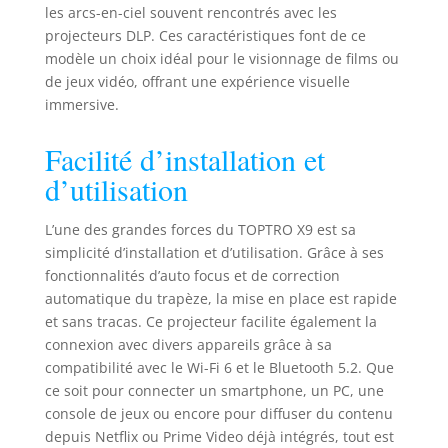
les arcs-en-ciel souvent rencontrés avec les
1600 lumens ANSI, compatible avec
projecteurs DLP. Ces caractéristiques font de ce
Netflix et Dolby Audio avec haut-
modèle un choix idéal pour le visionnage de films ou
parleur exposé 2*18W,les haut-
de jeux vidéo, offrant une expérience visuelle
parleurs exposés peuvent réduire
efficacement la résonance du boîtier,
immersive.
ce qui donne un champ sonore plus
naturel et plus ouvert.Le diaphragme
Facilité d’installation et
Dolby est fixé de chaque côté du
d’utilisation
projecteur video, sa technologie de
résonance produit un son riche en
nuances avec une large dynamique,
L’une des grandes forces du TOPTRO X9 est sa
qu'il s'agisse du rugissement d'une
simplicité d’installation et d’utilisation. Grâce à ses
explosion dans un film, d'un
fonctionnalités d’auto focus et de correction
dialogue délicat ou d'une mélodie
automatique du trapèze, la mise en place est rapide
mélodieuse lors d'un concert, le son
et sans tracas. Ce projecteur facilite également la
est parfaitement reproduit, créant
connexion avec divers appareils grâce à sa
un champ stéréo enveloppant 3D 💖
compatibilité avec le Wi-Fi 6 et le Bluetooth 5.2. Que
【Compatible avec Netflix, APPs
ce soit pour connecter un smartphone, un PC, une
Intégrées Massives】Le
console de jeux ou encore pour diffuser du contenu
videoprojecteur plein jour peut en
depuis Netflix ou Prime Video déjà intégrés, tout est
un clic accéder à des apps de