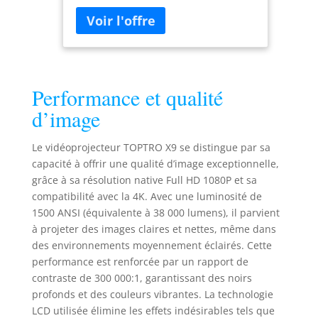
luminosité de 1600 ANSI lumens,
Haut-Parleurs
résiste efficacement aux
Rétroprojecteur 4K Home
interférences de la lumière
Cinéma Extérieur/PS5
ambiante. Profitez d'une image
exceptionnellement nette et aux
couleurs éclatantes, même en plein
Performance et qualité
jour sur votre terrasse, dans un
salon lumineux ou une chambre
d’image
éclairée. Sa technologie laser tri-
laser RGB et son traitement d'image
Le vidéoprojecteur TOPTRO X9 se distingue par sa
10 bits garantissent des couleurs
capacité à offrir une qualité d’image exceptionnelle,
vibrantes et un contraste
grâce à sa résolution native Full HD 1080P et sa
exceptionnel. Ce projecteur 4K est
compatibilité avec la 4K. Avec une luminosité de
idéal pour le home cinéma, les
présentations ou les divertissements
1500 ANSI (équivalente à 38 000 lumens), il parvient
en extérieur. Choisissez le
à projeter des images claires et nettes, même dans
rétroprojecteur 4k TOPTRO X9 et
des environnements moyennement éclairés. Cette
créez instantanément votre propre
performance est renforcée par un rapport de
salle de cinéma! 💖【36W Haut-
contraste de 300 000:1, garantissant des noirs
parleurs Exposés,Dolby Audio】Le
profonds et des couleurs vibrantes. La technologie
vidéoprojecteur X9 est le premier
LCD utilisée élimine les effets indésirables tels que
vidéoprojecteur 4k intelligent alliant