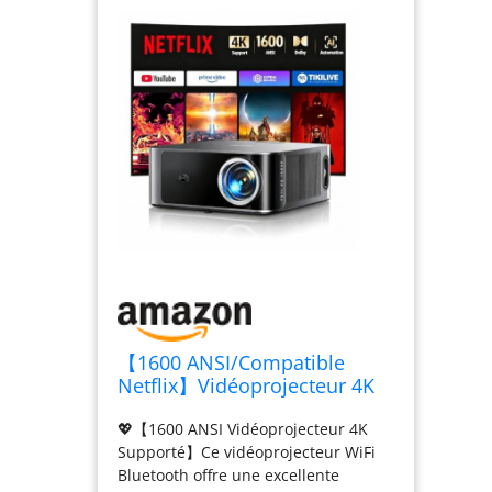
【1600 ANSI/Compatible
Netflix】Vidéoprojecteur 4K
Dolby 36W, AI Auto
💖【1600 ANSI Vidéoprojecteur 4K
Focus/Keystone TOPTRO
Supporté】Ce vidéoprojecteur WiFi
Projecteur Video WiFi6
Bluetooth offre une excellente
Bluetooth FHD 1080P, 2*18W