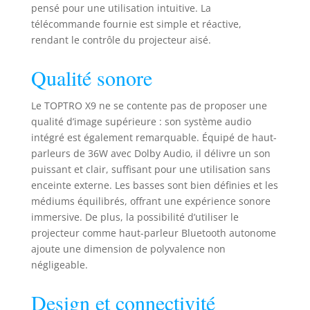
pensé pour une utilisation intuitive. La
streaming telles que
Netflix/YouTube/Prime Video/Dis+ et
télécommande fournie est simple et réactive,
plus de 2 millions de vidéos en un
rendant le contrôle du projecteur aisé.
seul clic, disponibles sans clé HDMI
ni TV Stick. Contrairement aux
Qualité sonore
paramètres compliqués des autres
vidéo projecteurs portatifs, son
Le TOPTRO X9 ne se contente pas de proposer une
système intelligent, régulièrement
qualité d’image supérieure : son système audio
mis à jour, garantit fluidité et
intégré est également remarquable. Équipé de haut-
stabilité. Personnalisez votre
parleurs de 36W avec Dolby Audio, il délivre un son
divertissement via l'App Store, le
navigateur ou "Mes Apps", profitez
puissant et clair, suffisant pour une utilisation sans
de millions de contenus multimédias
enceinte externe. Les basses sont bien définies et les
et vivez l'expérience ultime du
médiums équilibrés, offrant une expérience sonore
cinéma maison tout-en-un 💖【AI
immersive. De plus, la possibilité d’utiliser le
Réglage Automatiqu Intelligent,Zoom
projecteur comme haut-parleur Bluetooth autonome
50%】Grâce à son système AI
ajoute une dimension de polyvalence non
amélioré de mise au point et de
négligeable.
correction trapézoïdale, ce
rétroprojecteur 4k intègre désormais
Design et connectivité
des fonctions d'évitement