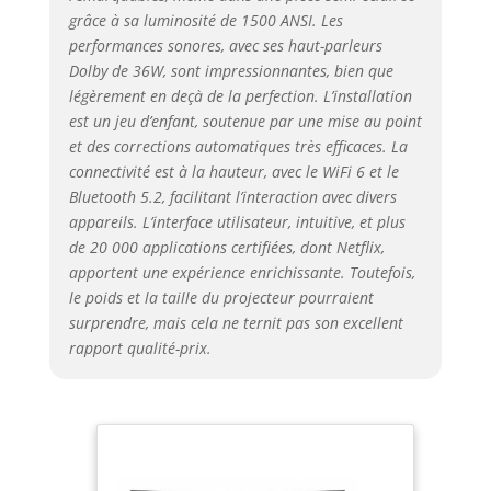
naturel et plus ouvert.Le diaphragme
grâce à sa luminosité de 1500 ANSI. Les
Dolby est fixé de chaque côté du
performances sonores, avec ses haut-parleurs
projecteur video, sa technologie de
Dolby de 36W, sont impressionnantes, bien que
résonance produit un son riche en
légèrement en deçà de la perfection. L’installation
nuances avec une large dynamique,
est un jeu d’enfant, soutenue par une mise au point
qu'il s'agisse du rugissement d'une
et des corrections automatiques très efficaces. La
explosion dans un film, d'un
connectivité est à la hauteur, avec le WiFi 6 et le
dialogue délicat ou d'une mélodie
Bluetooth 5.2, facilitant l’interaction avec divers
mélodieuse lors d'un concert, le son
appareils. L’interface utilisateur, intuitive, et plus
est parfaitement reproduit, créant
un champ stéréo enveloppant 3D 💖
de 20 000 applications certifiées, dont Netflix,
【Compatible avec Netflix, APPs
apportent une expérience enrichissante. Toutefois,
Intégrées Massives】Le
le poids et la taille du projecteur pourraient
videoprojecteur plein jour peut en
surprendre, mais cela ne ternit pas son excellent
un clic accéder à des apps de
rapport qualité-prix.
streaming telles que
Netflix/YouTube/Prime Video/Dis+ et
plus de 2 millions de vidéos en un
seul clic, disponibles sans clé HDMI
ni TV Stick. Contrairement aux
paramètres compliqués des autres