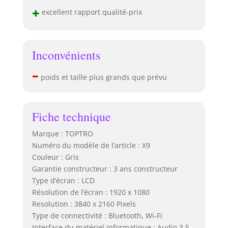
vous assurer un achat sans souci et
+
excellent rapport qualité-prix
plus de tranquillité d'esprit lors de
l'utilisation.Des tutoriels vidéo
détaillés sur le vidéoprojecteur home
cinéma sont également disponibles
Inconvénients
sur la chaîne YouTube officielle de
TOPTRO
–
poids et taille plus grands que prévu
Fiche technique
Marque : TOPTRO
Numéro du modèle de l’article : X9
Couleur : Gris
Garantie constructeur : 3 ans constructeur
Type d’écran : LCD
Résolution de l’écran : 1920 x 1080
Resolution : 3840 x 2160 Pixels
Type de connectivité : Bluetooth, Wi-Fi
Interface du matériel informatique : Audio 3,5