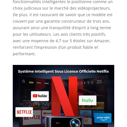
fonctionnalités intelligentes le positionne comme un
de moments précieux entre amis ou
choix judicieux sur le marché des vidéoprojecteurs.
en famille. Son Bluetooth 5.2 double
De plus, il est rassurant de savoir que ce modèle est
sens connecte non seulement des
couvert par une garantie constructeur de trois ans,
enceintes externes/écouteurs, mais
assurant ainsi une tranquillité d’esprit à long terme
transforme aussi votre projecteur
pour les utilisateurs. Les avis clients très positifs,
plein air en véritable enceinte
avec une moyenne de 4,7 sur 5 étoiles sur Amazon,
Bluetooth autonome ! Appuyez
simplement sur le bouton musique
renforcent l’impression d’un produit fiable et
dédié pour diffuser vos playlists
performant.
depuis app de streaming sur votre
smartphone/tablette.Idéal pour créer
l'ambiance festive de vos soirées,
vous détendre ou écouter de la
musique douce avant de dormir 💖
【HDMI ARC/CEC & Large
Compatibilité】Le vidéoprojecteur 4K
offre des options d'installation
flexibles, notamment un plafond,
une table, un trépied et un support
mural. Avec 4 trous de vis M5 en bas,
retirez le film anti-poussière du