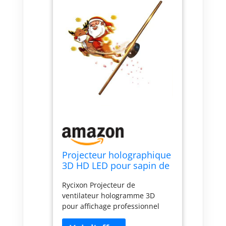
Projecteur holographique
3D HD LED pour sapin de
Noël publicitaire avec
Rycixon Projecteur de
télécommande Bluetooth
ventilateur hologramme 3D
WiFi 1500 vidéothèque
pour affichage professionnel
pour bar d'affaires,
Halloween