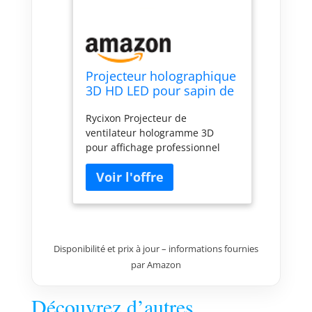
Projecteur holographique
3D HD LED pour sapin de
Noël publicitaire avec
Rycixon Projecteur de
télécommande Bluetooth
ventilateur hologramme 3D
WiFi 1500 vidéothèque
pour affichage professionnel
pour bar d'affaires,
Halloween
Disponibilité et prix à jour – informations fournies
par Amazon
Découvrez d’autres