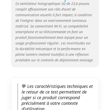
produites par la machine n'ont
Ce ventilateur holographique 3D de 23,6 pouces
ni bordures ni arrière-plans,
remplit efficacement son rôle d’outil de
semblant flotter dans l'air,
communication visuelle à fort impact, à condition
créant ainsi un attrait visuel
de l’intégrer dans un environnement lumineux
optimal pour les produits ou les
maîtrisé. Sa connectivité Wi-Fi, sa compatibilité
événements. Largement utilisé :
smartphone et sa télécommande en font un
la machine publicitaire
produit fonctionnellement bien équipé pour un
holographique trouve de
usage professionnel régulier. Les incertitudes sur
nombreuses applications dans
la durabilité mécanique et la performance en
les grands magasins, les centres
commerciaux, les bars, les
pleine lumière invitent toutefois à une réflexion
restaurants, les transports
préalable sur le contexte de déploiement envisagé.
urbains, les hôpitaux, les écoles,
les entreprises, les lieux
d'événements, les scènes et les
salles d'exposition.
💬
Les caractéristiques techniques et
le retour de ce test permettent de
juger si ce produit correspond
précisément à votre contexte
d’utilisation.