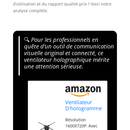
d’utilisation et du rapport qualité-prix ? Voici notre
analyse complète.
🔍
Pour les professionnels en
quête d’un outil de communication
visuelle original et connecté, ce
ventilateur holographique mérite
une attention sérieuse.
Ventilateur
D'hologramme
3D, Machine
Résolution
de publicité
1600X720P: Avec
WiFi de