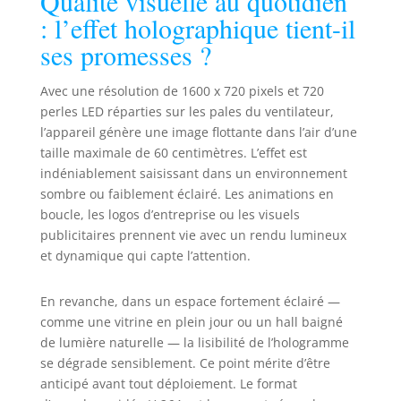
Qualité visuelle au quotidien
est compatible
: l’effet holographique tient-il
avec Windows 7
ses promesses ?
ou Windows 10 et
offre un contrôle
WiFi, une
Avec une résolution de 1600 x 720 pixels et 720
télécommande, un
perles LED réparties sur les pales du ventilateur,
contrôle par
l’appareil génère une image flottante dans l’air d’une
ordinateur et un
taille maximale de 60 centimètres. L’effet est
contrôle
indéniablement saisissant dans un environnement
d'application
sombre ou faiblement éclairé. Les animations en
mobile. Il est
boucle, les logos d’entreprise ou les visuels
compatible pour
publicitaires prennent vie avec un rendu lumineux
Windows, pour
et dynamique qui capte l’attention.
Android et pour
iOS. Effet 3D : les
images
En revanche, dans un espace fortement éclairé —
holographiques
comme une vitrine en plein jour ou un hall baigné
produites par la
de lumière naturelle — la lisibilité de l’hologramme
machine n'ont ni
se dégrade sensiblement. Ce point mérite d’être
bordures ni
anticipé avant tout déploiement. Le format
arrière-plans,