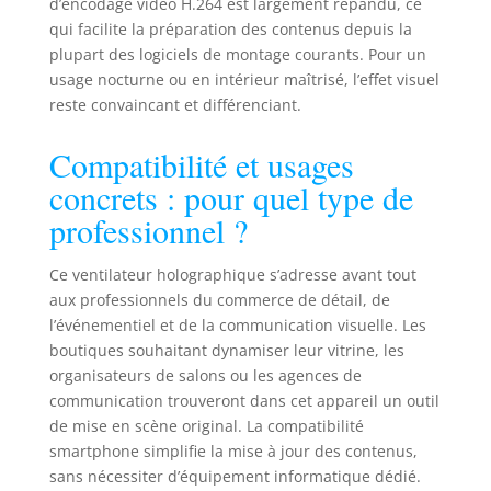
d’encodage vidéo H.264 est largement répandu, ce
semblant flotter
qui facilite la préparation des contenus depuis la
dans l'air, créant
ainsi un attrait
plupart des logiciels de montage courants. Pour un
visuel optimal
usage nocturne ou en intérieur maîtrisé, l’effet visuel
pour les produits
reste convaincant et différenciant.
ou les
événements.
Compatibilité et usages
Largement utilisé :
concrets : pour quel type de
la machine
publicitaire
professionnel ?
holographique
trouve de
Ce ventilateur holographique s’adresse avant tout
nombreuses
aux professionnels du commerce de détail, de
applications dans
l’événementiel et de la communication visuelle. Les
les grands
boutiques souhaitant dynamiser leur vitrine, les
magasins, les
centres
organisateurs de salons ou les agences de
commerciaux, les
communication trouveront dans cet appareil un outil
bars, les
de mise en scène original. La compatibilité
restaurants, les
smartphone simplifie la mise à jour des contenus,
transports
sans nécessiter d’équipement informatique dédié.
urbains, les