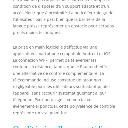
à couper le souffle
condition de disposer d’un support adapté et d’un
et des visuels
accès électrique à proximité. La notice fournie guide
incroyables,
l’utilisateur pas à pas, bien que la barrière de la
créant des
langue puisse représenter un obstacle pour certains
affichages
profils moins techniques.
réalistes et
captivants qui
La prise en main logicielle s’effectue via une
attirent l'attention
application smartphone compatible Android et iOS.
des clients.
Fonctionnement
La connexion Wi-Fi permet de téléverser les
du logiciel : des
contenus à distance, tandis que le Bluetooth offre
capacités d'édition
une alternative de contrôle complémentaire. La
vidéo et d'image
télécommande incluse constitue un atout non
personnalisables
négligeable pour les utilisateurs souhaitant piloter
sont disponibles,
l’appareil sans recourir systématiquement à leur
avec une carte
téléphone. Pour un usage commercial ou
mémoire
événementiel ponctuel, cette polyvalence de contrôle
comprenant un
représente un vrai point fort.
logiciel d'édition
de motifs. Le
logiciel d'édition