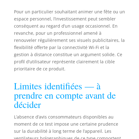
hôpitaux, les
Pour un particulier souhaitant animer une fête ou un
écoles, les
espace personnel, l’investissement peut sembler
entreprises, les
lieux
conséquent au regard d’un usage occasionnel. En
d'événements, les
revanche, pour un professionnel amené à
scènes et les
renouveler régulièrement ses visuels publicitaires, la
salles
flexibilité offerte par la connectivité Wi-Fi et la
d'exposition.
gestion à distance constitue un argument solide. Ce
profil d’utilisateur représente clairement la cible
prioritaire de ce produit.
Limites identifiées — à
prendre en compte avant de
décider
L’absence d’avis consommateurs disponibles au
moment de ce test impose une certaine prudence
sur la durabilité à long terme de l’appareil. Les
ventilateurs holographiques de ce type comportent