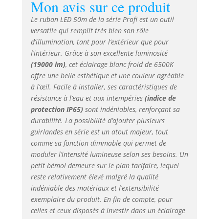
Mon avis sur ce produit
le connecteur
intégré. Peut être
Le ruban LED 50m de la série Profi est un outil
connecté à tous les
versatile qui remplit très bien son rôle
produits de notre
d’illumination, tant pour l’extérieur que pour
"LEDZEIT-Profi
l’intérieur. Grâce à son excellente luminosité
Serie". Cette bande
(19000 lm)
, cet éclairage blanc froid de 6500K
peut être raccourcie
de mètres aux
offre une belle esthétique et une couleur agréable
intersections
à l’œil. Facile à installer, ses caractéristiques de
marquées. Qualité
résistance à l’eau et aux intempéries
(indice de
supérieure
protection IP65)
sont indéniables, renforçant sa
professionnelle -
durabilité. La possibilité d’ajouter plusieurs
IP65 (prise
guirlandes en série est un atout majeur, tout
d'alimentation IP44)
comme sa fonction dimmable qui permet de
- Protégé contre les
moduler l’intensité lumineuse selon ses besoins. Un
projections d'eau et
petit bémol demeure sur le plan tarifaire, lequel
la poussière - C'est
reste relativement élevé malgré la qualité
un produit parfait
indéniable des matériaux et l’extensibilité
pour tous les types
d'intérieur/extérieur.
exemplaire du produit. En fin de compte, pour
Idéal pour les
celles et ceux disposés à investir dans un éclairage