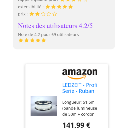
extensibilité :
prix :
Notes des utilisateurs 4.2/5
Note de 4.2 pour 69 utilisateurs
LEDZEIT - Profi
Serie - Ruban
LED 50m
Longueur: 51,5m
extérieur et
(bande lumineuse
intérieur, 220V-
de 50m + cordon
240V, blanc
d'alimentation
froid 6500K,
141,99 €
amovible de 1,5m).
dimmable,