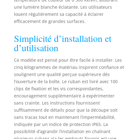
le connecteur
une lumière blanche éclatante. Les utilisateurs
intégré. Peut être
louent régulièrement sa capacité à éclairer
connecté à tous les
efficacement de grandes surfaces.
produits de notre
"LEDZEIT-Profi
Simplicité d’installation et
Serie". Cette bande
peut être raccourcie
d’utilisation
de mètres aux
intersections
Ce modèle est pensé pour être facile à installer. Les
marquées. Qualité
cinq kilogrammes de matériau inspirent confiance et
supérieure
soulignent une qualité perçue supérieure dès
professionnelle -
l’ouverture de la boîte. Le ruban est livré avec 100
IP65 (prise
d'alimentation IP44)
clips de fixation et les vis correspondantes,
- Protégé contre les
encouragement supplémentaire à expérimenter
projections d'eau et
sans crainte. Les instructions fournissent
la poussière - C'est
suffisamment de détails pour que la découpe soit
un produit parfait
sans tracas tout en maintenant l’imperméabilité,
pour tous les types
indiquée par un indice de protection IP65. La
d'intérieur/extérieur.
possibilité d’agrandir l’installation en chaînant
Idéal pour les
plusieurs rubans via les embouts fournis est une