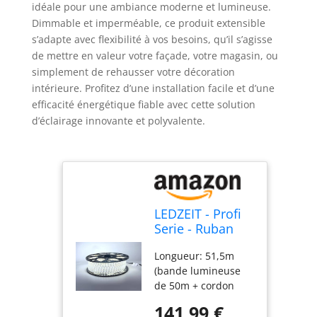
idéale pour une ambiance moderne et lumineuse.
Dimmable et imperméable, ce produit extensible
s’adapte avec flexibilité à vos besoins, qu’il s’agisse
de mettre en valeur votre façade, votre magasin, ou
simplement de rehausser votre décoration
intérieure. Profitez d’une installation facile et d’une
efficacité énergétique fiable avec cette solution
d’éclairage innovante et polyvalente.
LEDZEIT - Profi
Serie - Ruban
LED 50m
Longueur: 51,5m
extérieur et
(bande lumineuse
intérieur, 220V-
de 50m + cordon
240V, blanc
d'alimentation
froid 6500K,
141,99 €
amovible de 1,5m).