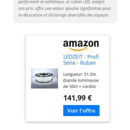
jardins, la maison,
performant et esthétique, ce ruban LED, malgré
les boutiques, DIY et
son prix, offre une valeur ajoutée significative pour
la décoration. La
la décoration et l’éclairage diversifiés des espaces.
livraison comprend:
100 clips de fixation
avec vis, 2 embouts
de finition, 2 gaines
thermorétractables.
LEDZEIT - Profi
Serie - Ruban
LED 50m
Longueur: 51,5m
extérieur et
(bande lumineuse
intérieur, 220V-
de 50m + cordon
240V, blanc
d'alimentation
froid 6500K,
141,99 €
amovible de 1,5m).
dimmable,
Section transversale:
imperméable,
12 x 6 mm. 60
extensible, Strip
LED/m. Type de LED:
light, pour le
SMD2835, blanc
bâtiment, le
froid, température
magasin, la