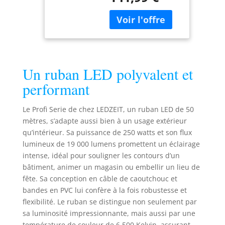
dimmable,
Section transversale:
imperméable,
12 x 6 mm. 60
extensible, Strip
LED/m. Type de LED:
light, pour le
SMD2835, blanc
bâtiment, le
froid, température
magasin, la
de couleur 6500K.
décoration et
Un ruban LED polyvalent et
Sortie 5W/m, tension
l'éclairage
de fonctionnement
performant
230V. Bande
lumineuse avec
Le Profi Serie de chez LEDZEIT, un ruban LED de 50
boîtier en plastique
mètres, s’adapte aussi bien à un usage extérieur
transparent. Très
qu’intérieur. Sa puissance de 250 watts et son flux
lumineux,
lumineux de 19 000 lumens promettent un éclairage
dimmable, (variateur
intense, idéal pour souligner les contours d’un
NON inclus). Super
bâtiment, animer un magasin ou embellir un lieu de
flexible, pliable
horizontalement,
fête. Sa conception en câble de caoutchouc et
peut être posé dans
bandes en PVC lui confère à la fois robustesse et
les courbes et les
flexibilité. Le ruban se distingue non seulement par
arcs. Extensible
sa luminosité impressionnante, mais aussi par une
jusqu'à 100 m avec
température de couleur de 6 500 Kelvin, assurant