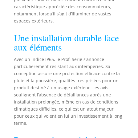
jardins, la maison,
caractéristique appréciée des consommateurs,
les boutiques, DIY et
notamment lorsqu’il s’agit d’illuminer de vastes
la décoration. La
livraison comprend:
espaces extérieurs.
100 clips de fixation
avec vis, 2 embouts
Une installation durable face
de finition, 2 gaines
aux éléments
thermorétractables.
Avec un indice IP65, le Profi Serie s’annonce
particulièrement résistant aux intempéries. Sa
conception assure une protection efficace contre la
pluie et la poussière, qualités très prisées pour un
produit destiné à un usage extérieur. Les avis
soulignent l’absence de défaillances après une
installation prolongée, même en cas de conditions
climatiques difficiles, ce qui est un atout majeur
pour ceux qui voient en lui un investissement à long
terme.