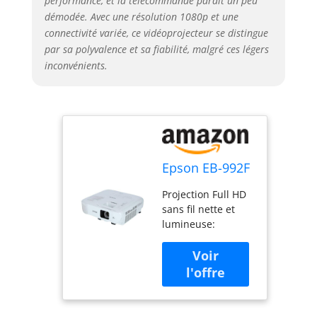
performance, et la télécommande paraît un peu
démodée. Avec une résolution 1080p et une
connectivité variée, ce vidéoprojecteur se distingue
par sa polyvalence et sa fiabilité, malgré ces légers
inconvénients.
Epson EB-992F
Projection Full HD
sans fil nette et
lumineuse:
Technologie 3LCD
et niveaux élevés
et équivalents de
luminosité blanche
et couleur
Maintenance