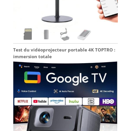
retroprojecteur portable W210 pivote librement à
180° et vous permet de l'incliner à votre
convenance pour projeter l'image au mur ou au
plafond. De plus, un trou de vis de 0,25 pouce est
prévu à sa base, ce qui permet de le fixer sur un
trépied ou de le fixer au plafond ou au mur.
[Brand Creativity] Wowlink, an inspiration from
life, links to a 'WOW' world. Sharing the colors and
sounds of movies with family and friends are
conveying happiness. Wowlink projector is a
bridge that links to a WOW world.
Test du vidéoprojecteur portable 4K TOPTRO :
immersion totale