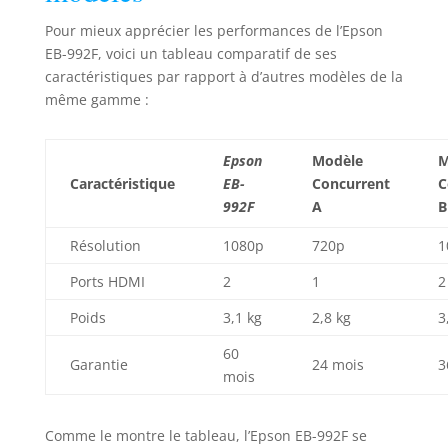
Pour mieux apprécier les performances de l’Epson
EB-992F, voici un tableau comparatif de ses
caractéristiques par rapport à d’autres modèles de la
même gamme :
Epson
Modèle
M
Caractéristique
EB-
Concurrent
C
992F
A
B
Résolution
1080p
720p
1
Ports HDMI
2
1
2
Poids
3,1 kg
2,8 kg
3
60
Garantie
24 mois
3
mois
Comme le montre le tableau, l’Epson EB-992F se