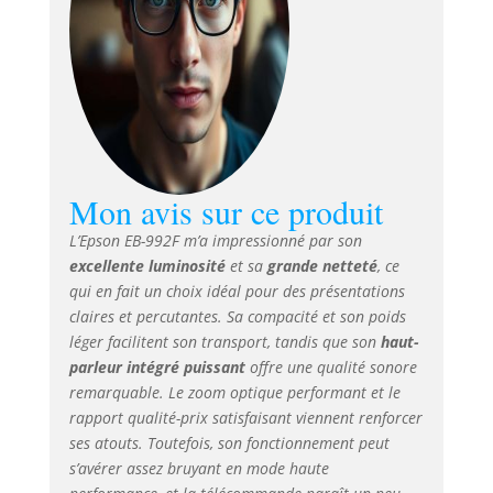
connectivité :
connectivité sans
fil et fonction
duplication de
l'affichage (screen
mirroring)
intégrées
Économies
intelligentes :
Mon avis sur ce produit
durée de vie de la
L’Epson EB-992F m’a impressionné par son
lampe jusqu’à 17
excellente luminosité
et sa
grande netteté
, ce
000 heures en
mode Éco
qui en fait un choix idéal pour des présentations
Fonctionnalités de
claires et percutantes. Sa compacité et son poids
collaboration :
léger facilitent son transport, tandis que son
haut-
application
parleur intégré puissant
offre une qualité sonore
iProjection1,
remarquable. Le zoom optique performant et le
fonction de
rapport qualité-prix satisfaisant viennent renforcer
partage d’écran,
ses atouts. Toutefois, son fonctionnement peut
fonction
s’avérer assez bruyant en mode haute
modérateur