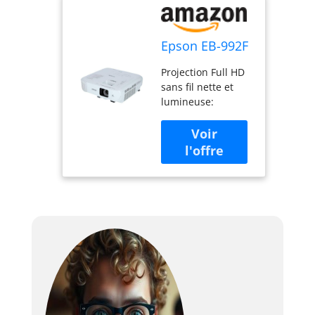
Epson EB-992F
Projection Full HD
sans fil nette et
lumineuse:
Technologie 3LCD
et niveaux élevés
et équivalents de
luminosité blanche
et couleur
Maintenance
minimale : des
années de
fonctionnement
ininterrompu sans
besoin de
maintenance
Diffusion et
partage de