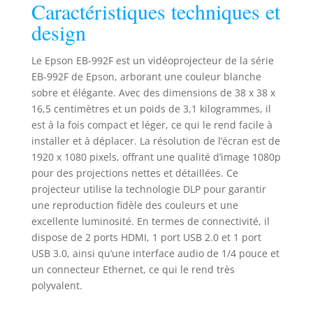
Caractéristiques techniques et
années de
fonctionnement
design
ininterrompu sans
besoin de
Le Epson EB-992F est un vidéoprojecteur de la série
maintenance
EB-992F de Epson, arborant une couleur blanche
Diffusion et
sobre et élégante. Avec des dimensions de 38 x 38 x
partage de
connectivité :
16,5 centimètres et un poids de 3,1 kilogrammes, il
connectivité sans
est à la fois compact et léger, ce qui le rend facile à
fil et fonction
installer et à déplacer. La résolution de l’écran est de
duplication de
1920 x 1080 pixels, offrant une qualité d’image 1080p
l'affichage (screen
pour des projections nettes et détaillées. Ce
mirroring)
projecteur utilise la technologie DLP pour garantir
intégrées
une reproduction fidèle des couleurs et une
Économies
excellente luminosité. En termes de connectivité, il
intelligentes :
dispose de 2 ports HDMI, 1 port USB 2.0 et 1 port
durée de vie de la
USB 3.0, ainsi qu’une interface audio de 1/4 pouce et
lampe jusqu’à 17
000 heures en
un connecteur Ethernet, ce qui le rend très
mode Éco
polyvalent.
Fonctionnalités de
collaboration :