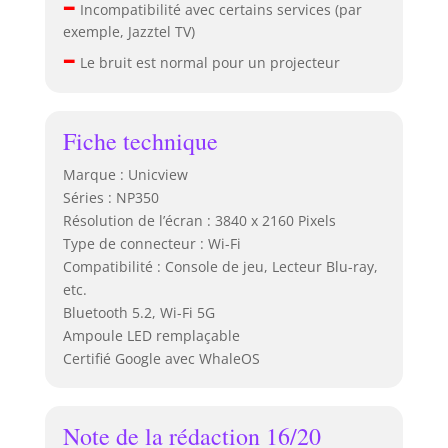
–
Incompatibilité avec certains services (par
électronique et sa
exemple, Jazztel TV)
correction
–
automatique du
Le bruit est normal pour un projecteur
trapèze, vous
obtenez toujours
la meilleure
Fiche technique
qualité d'image
sans effort. Large
Marque : Unicview
compatibilité et
Séries : NP350
son intégré :
Résolution de l’écran : 3840 x 2160 Pixels
dispose de ports
Type de connecteur : Wi-Fi
USB 2.0, HDMI 2.0,
Compatibilité : Console de jeu, Lecteur Blu-ray,
d'entrée AV et
etc.
sortie audio, ce
Bluetooth 5.2, Wi-Fi 5G
qui vous permet
de connecter
Ampoule LED remplaçable
différents
Certifié Google avec WhaleOS
appareils. Il
dispose
également de
Note de la rédaction 16/20
haut-parleurs