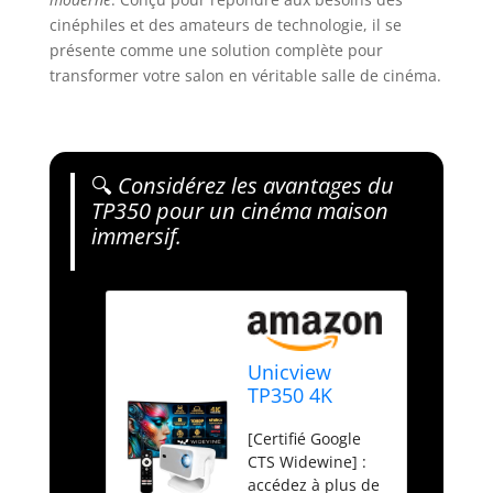
cinéphiles et des amateurs de technologie, il se
présente comme une solution complète pour
transformer votre salon en véritable salle de cinéma.
🔍
Considérez les avantages du
TP350 pour un cinéma maison
immersif.
Unicview
TP350 4K
Projecteur
[Certifié Google
Certifié Google
CTS Widewine] :
Netflix avec
accédez à plus de
Android 13,