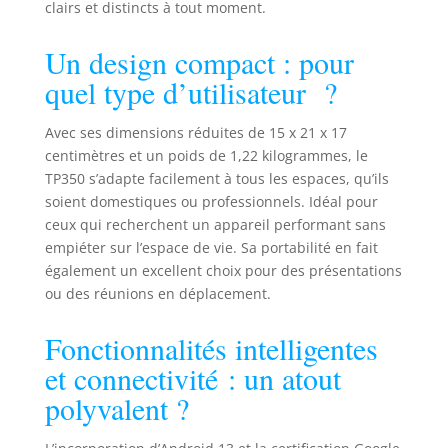
films préférés
clairs et distincts à tout moment.
grâce à la
certification
Un design compact : pour
Google WideWine,
quel type d’utilisateur ?
vous n'avez
aucune restriction
lors de la
Avec ses dimensions réduites de 15 x 21 x 17
visualisation de
centimètres et un poids de 1,22 kilogrammes, le
vos applications
TP350 s’adapte facilement à tous les espaces, qu’ils
préférées grâce à
soient domestiques ou professionnels. Idéal pour
son puissant
ceux qui recherchent un appareil performant sans
AndroidTV 13. 🔥
empiéter sur l’espace de vie. Sa portabilité en fait
[Expérience home
également un excellent choix pour des présentations
cinéma] : profitez
ou des réunions en déplacement.
d'une qualité
d'image Full HD
Fonctionnalités intelligentes
avec 1920 x 1080
pixels avec 500
et connectivité : un atout
lumens ANSI et
polyvalent ?
des couleurs
vives. Idéal pour
regarder des