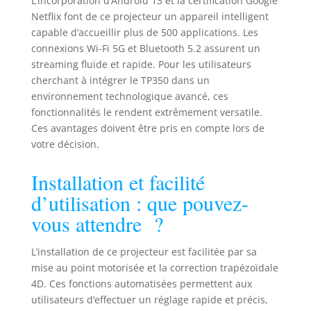
L’incorporation d’Android 13 et la certification Google
films, des séries
Netflix font de ce projecteur un appareil intelligent
ou des jeux en
capable d’accueillir plus de 500 applications. Les
grand format. Le
connexions Wi-Fi 5G et Bluetooth 5.2 assurent un
taux de contraste
streaming fluide et rapide. Pour les utilisateurs
de 20 000:1
cherchant à intégrer le TP350 dans un
assure des noirs
environnement technologique avancé, ces
profonds et des
fonctionnalités le rendent extrêmement versatile.
métriques de
Ces avantages doivent être pris en compte lors de
couleurs
votre décision.
éclatantes.
Extrêmement
silencieux : un
Installation et facilité
système de
d’utilisation : que pouvez-
refroidissement
vous attendre ?
ultra silencieux a
été utilisé, nous
n'aurons plus de
L’installation de ce projecteur est facilitée par sa
problèmes pour
mise au point motorisée et la correction trapézoïdale
installer le
4D. Ces fonctions automatisées permettent aux
projecteur dans
utilisateurs d’effectuer un réglage rapide et précis,
un petit espace.