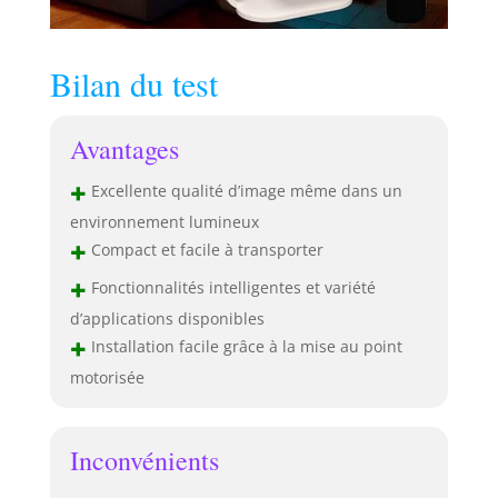
point de départ
est de proposer
des produits
Bilan du test
durables qui se
conservent au fil
des ans. C'est
Avantages
pourquoi nous
proposons tous
+
Excellente qualité d’image même dans un
les accessoires et
pièces de
environnement lumineux
rechange à
+
Compact et facile à transporter
l'intérieur et à
+
Fonctionnalités intelligentes et variété
l'extérieur de la
garantie Mise au
d’applications disponibles
point électrique et
+
Installation facile grâce à la mise au point
correction
motorisée
automatique :
oubliez les
réglages manuels
compliqués. Avec
Inconvénients
son système de
mise au point