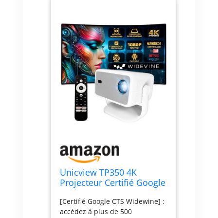
Unicview TP350 4K
Projecteur Certifié Google
Netflix avec Android 13,
[Certifié Google CTS Widewine] :
500 ANSI lumens, Auto
accédez à plus de 500
Keystone, Mise au point