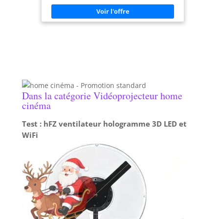
de haut-parleurs stéréo de 5 W
télévision pour rendre votre téléviseur plus
pour une expérience sonore
intelligent.
surround sans haut-parleurs
supplémentaires.
Dans la catégorie Vidéoprojecteur home
cinéma
Test : hFZ ventilateur hologramme 3D LED et
WiFi