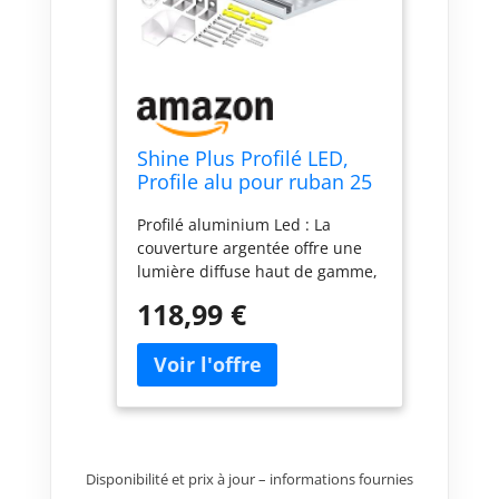
Shine Plus Profilé LED,
Profile alu pour ruban 25
× 2mètres，45 degrés en
Profilé aluminium Led : La
forme de V，avec
couverture argentée offre une
Couvercle PC Laiteux,
lumière diffuse haut de gamme,
Embouts et Clip de
comparable à l'effet néon, pour
Montage pour Bande LED
118,99 €
obtenir un effet lumineux plus
(25pièces × 2m)
uniforme et souhaitable.
Caractéristiques du profilé en
aluminium à 45° : les câbles
peuvent être facilement
dissimulés à l'aide d'embouts et
de connecteurs pour profilés
Disponibilité et prix à jour – informations fournies
d'angle. (LED Strips/bande