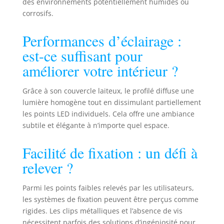
métaux classique, le couvercle
des environnements potentiellement humides ou
s'enclenche facilement pour
corrosifs.
faciliter le montage et le
démontage. Convient pour les
Performances d’éclairage :
carreaux, les meubles en bois
est-ce suffisant pour
rugueux, les murs difficiles à
coller, clips de fixation Stable et ne
améliorer votre intérieur ?
tombe pas. Rail Led : Parfait pour
les balcons, les salons, les
Grâce à son couvercle laiteux, le profilé diffuse une
chambres à coucher, les balcons,
lumière homogène tout en dissimulant partiellement
les penderies, les tribunes de
les points LED individuels. Cela offre une ambiance
télévision, les salles de jeux, les
subtile et élégante à n’importe quel espace.
parkings, les tables de nuit, les
tables de maquillage, les
Facilité de fixation : un défi à
bibliothèques, les cuisines, les
armoires, les vitrines à bijoux et
relever ?
autres scènes d'encadrement de
porte, de barre, d'escalier, etc.
Parmi les points faibles relevés par les utilisateurs,
L'environnement lumineux peut
les systèmes de fixation peuvent être perçus comme
être créé selon les préférences
rigides. Les clips métalliques et l’absence de vis
personnelles.Idéal pour le
montage de bandes lumineuses à
nécessitent parfois des solutions d’ingéniosité pour