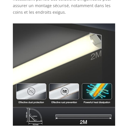
LED 3528,5050,5630.Le canal à LED
assurer un montage sécurisé, notamment dans les
crée une atmosphère lumineuse
coins et les endroits exigus.
détendue, chaleureuse et vivante
Respectueux de l'environnement :
Fabriqué avec des matériaux
recyclables, ce profilé aluminium
LED angle 90 et profilé aluminium
LED angle 45 minimise l'impact
écologique tout en offrant un
éclairage de qualité. Sa durabilité
réduit le besoin de remplacements
fréquents, permettant aux
utilisateurs de contribuer à un
mode de vie plus durable tout en
profitant d'une diffusion
harmonieuse de la lumière et
d’accents décoratifs.