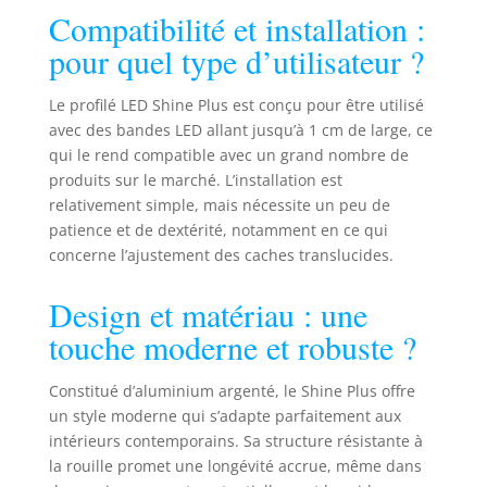
bande LED - Le profilé en
Compatibilité et installation :
aluminium Shine Plus est un canal
pour quel type d’utilisateur ?
en aluminium extrudé massif en
forme de V pour une meilleure
dissipation de la chaleur, mais
Le profilé LED Shine Plus est conçu pour être utilisé
protège également les LED du
avec des bandes LED allant jusqu’à 1 cm de large, ce
contact avec la poussière.Il est en
qui le rend compatible avec un grand nombre de
aluminium anodisé, a une
produits sur le marché. L’installation est
meilleure dissipation de la chaleur
relativement simple, mais nécessite un peu de
et peut refroidir passivement la
patience et de dextérité, notamment en ce qui
bande lumineuse LED, Ce canal
concerne l’ajustement des caches translucides.
lumineux pour bande LED peut
accueillir des bandes
Design et matériau : une
LED/bandes/rubans de 10
millimètres de large. Nstallation
touche moderne et robuste ?
facile : Convient à toute surface de
contact, qu'elle soit lisse ou
Constitué d’aluminium argenté, le Shine Plus offre
rugueuse. Les canaux LED en
un style moderne qui s’adapte parfaitement aux
aluminium et les couvercles en
intérieurs contemporains. Sa structure résistante à
plastique peuvent être facilement
la rouille promet une longévité accrue, même dans
coupés à l'aide d'une scie à