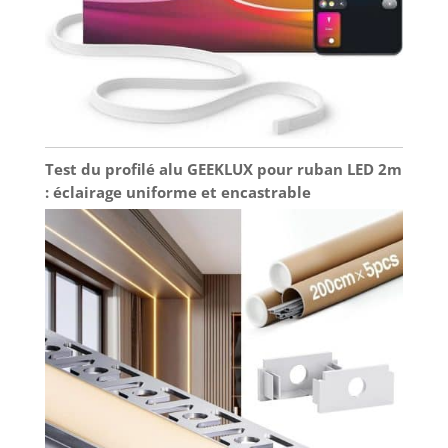
d'expansion à vis jaunes. Chaque section est de 1
mètre de long, avec une longueur totale de 6
mètres. (sans LED-Leuchtstreifen). Si vous
souhaitez plus de profils LED en aluminium styles:
noir ou noir-blanc (6m, 10m, 12m, 15m, 20m),
veuillez rechercher directement "Cheung LED
Aluminium Profile". Vous obtiendrez ce que vous
voulez. Merci. profilé led encastrable diffuseur led
profile alu pour ruban led profilé led rail led
profilés en aluminium diffuseur led profile led
profilé aluminium
Test du profilé alu GEEKLUX pour ruban LED 2m
: éclairage uniforme et encastrable