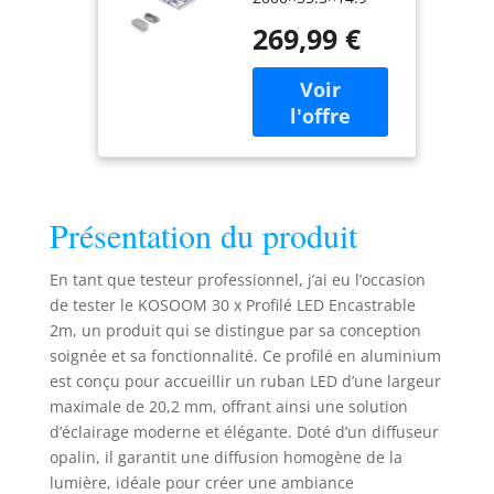
pour Ruban
mm : Profilé LED
LED jusqu'à
269,99 €
encastré pour
20,2 mm –
plaques de plâtre,
Diffuseur
conçu pour rubans
Opalin – Rail
LED jusqu’à 12mm
LED pour
de largeur. Un
Plafond, Placo,
choix fiable aussi
Mur – Kit
bien pour les
Complet
professionnels du
Installation
Présentation du produit
bâtiment que pour
les particuliers
souhaitant créer
En tant que testeur professionnel, j’ai eu l’occasion
des lignes
de tester le KOSOOM 30 x Profilé LED Encastrable
lumineuses
2m, un produit qui se distingue par sa conception
modernes et
soignée et sa fonctionnalité. Ce profilé en aluminium
continues au
est conçu pour accueillir un ruban LED d’une largeur
plafond ou au mur.
maximale de 20,2 mm, offrant ainsi une solution
Solution idéale
d’éclairage moderne et élégante. Doté d’un diffuseur
pour cloison sèche
opalin, il garantit une diffusion homogène de la
& projets
lumière, idéale pour créer une ambiance
architecturaux :