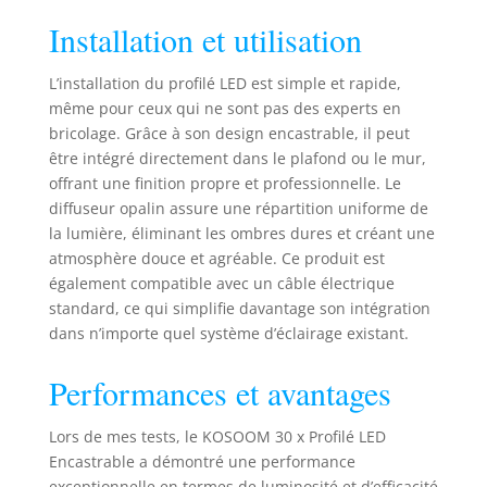
homogène, sans
points visibles.
Installation et utilisation
Convient aux
espaces
L’installation du profilé LED est simple et rapide,
résidentiels, aux
même pour ceux qui ne sont pas des experts en
bureaux ou aux
bricolage. Grâce à son design encastrable, il peut
commerces, créant
être intégré directement dans le plafond ou le mur,
une atmosphère
offrant une finition propre et professionnelle. Le
professionnelle,
diffuseur opalin assure une répartition uniforme de
élégante et
accueillante.
la lumière, éliminant les ombres dures et créant une
Aluminium robuste
atmosphère douce et agréable. Ce produit est
& dissipation
également compatible avec un câble électrique
thermique : Profilé
standard, ce qui simplifie davantage son intégration
en aluminium
dans n’importe quel système d’éclairage existant.
anodisé résistant à
la corrosion,
Performances et avantages
garantissant la
sécurité et la
Lors de mes tests, le KOSOOM 30 x Profilé LED
longévité des
bandes LED 12V /
Encastrable a démontré une performance
24V. Idéal pour des
exceptionnelle en termes de luminosité et d’efficacité