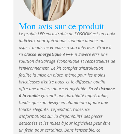
Canal LED
spécialement
développé pour
Mon avis sur ce produit
l’intégration
discrète dans le
Le profilé LED encastrable de KOSOOM est un choix
plâtre, parfait pour
judicieux pour quiconque souhaite donner un
architectes,
aspect moderne et épuré à son intérieur. Grâce à
électriciens et
sa
classe énergétique A+++
, il s’avère être une
particuliers
cherchant un
solution d’éclairage économique et respectueuse de
rendu minimaliste
l’environnement. Le kit complet d’installation
dans les niches,
facilite la mise en place, même pour les moins
faux plafonds ou
bricoleuses d’entre nous, et le diffuseur opalin
murs décoratifs.
offre une lumière douce et agréable. Sa
résistance
Éclairage uniforme
à la rouille
garantit une durabilité appréciable,
& ambiance
tandis que son design en aluminium ajoute une
élégante :
touche élégante. Cependant, l’absence
Diffuseur en
d’informations sur la disponibilité des pièces
polycarbonate
détachées et les mises à jour logicielles peut être
opaque offrant une
lumière
un frein pour certaines. Dans l’ensemble, ce