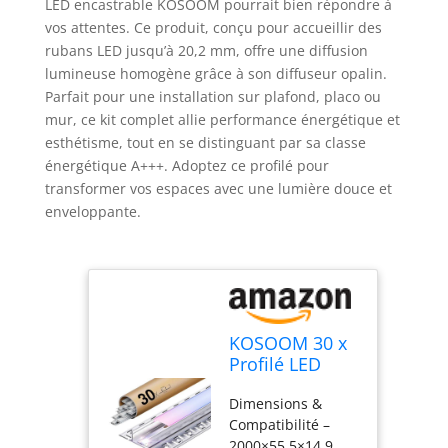
LED encastrable KOSOOM pourrait bien répondre à
vos attentes. Ce produit, conçu pour accueillir des
rubans LED jusqu’à 20,2 mm, offre une diffusion
lumineuse homogène grâce à son diffuseur opalin.
Parfait pour une installation sur plafond, placo ou
mur, ce kit complet allie performance énergétique et
esthétisme, tout en se distinguant par sa classe
énergétique A+++. Adoptez ce profilé pour
transformer vos espaces avec une lumière douce et
enveloppante.
KOSOOM 30 x
Profilé LED
Encastrable 2m
Dimensions &
– Profil
Compatibilité –
Aluminium
2000×55.5×14.9