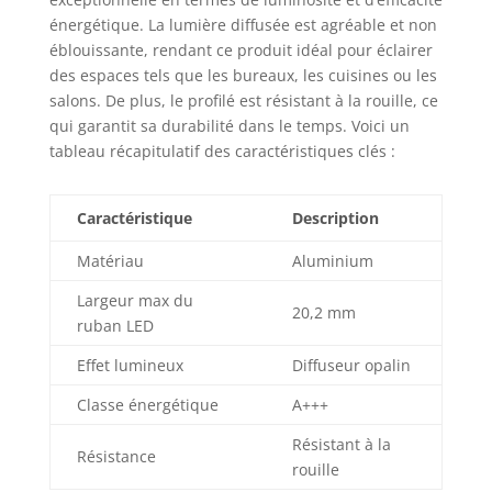
installations
énergétique. La lumière diffusée est agréable et non
durables dans des
éblouissante, rendant ce produit idéal pour éclairer
projets
des espaces tels que les bureaux, les cuisines ou les
résidentiels,
salons. De plus, le profilé est résistant à la rouille, ce
hôteliers ou
qui garantit sa durabilité dans le temps. Voici un
commerciaux.
tableau récapitulatif des caractéristiques clés :
Installation simple
& polyvalente :
Conçu pour une
Caractéristique
Description
mise en œuvre
rapide avec vis ou
Matériau
Aluminium
colle, ce profil LED
encastré est
Largeur max du
20,2 mm
apprécié par les
ruban LED
électriciens
Effet lumineux
Diffuseur opalin
professionnels
pour gagner du
Classe énergétique
A+++
temps, et par les
particuliers pour
Résistant à la
Résistance
sa simplicité.
rouille
Parfait pour la