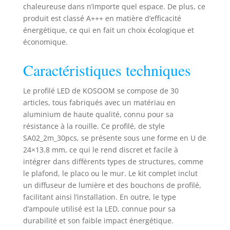
Canal LED
chaleureuse dans n’importe quel espace. De plus, ce
spécialement
produit est classé A+++ en matière d’efficacité
développé pour
énergétique, ce qui en fait un choix écologique et
l’intégration
économique.
discrète dans le
plâtre, parfait pour
Caractéristiques techniques
architectes,
électriciens et
Le profilé LED de KOSOOM se compose de 30
particuliers
articles, tous fabriqués avec un matériau en
cherchant un
rendu minimaliste
aluminium de haute qualité, connu pour sa
dans les niches,
résistance à la rouille. Ce profilé, de style
faux plafonds ou
SA02_2m_30pcs, se présente sous une forme en U de
murs décoratifs.
24×13.8 mm, ce qui le rend discret et facile à
Éclairage uniforme
intégrer dans différents types de structures, comme
& ambiance
le plafond, le placo ou le mur. Le kit complet inclut
élégante :
un diffuseur de lumière et des bouchons de profilé,
Diffuseur en
facilitant ainsi l’installation. En outre, le type
polycarbonate
d’ampoule utilisé est la LED, connue pour sa
opaque offrant une
durabilité et son faible impact énergétique.
lumière