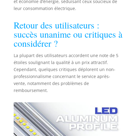
et économie d’énergie, séduisant ceux soucieux de
les installations
de grande
leur consommation électrique.
envergure, la
longueur du
Retour des utilisateurs :
profilé aluminium
succès unanime ou critiques à
LED minimise le
considérer ?
nombre de
raccords,
garantissant ainsi
La plupart des utilisateurs accordent une note de 5
une pose plus
étoiles soulignant la qualité à un prix attractif.
propre et plus
Cependant, quelques critiques déplorent un non-
efficace. Éclairage
professionnalisme concernant le service après-
uniforme et
vente, notamment des problèmes de
agréable Le
remboursement.
diffuseur LED en
PC opale assure
une diffusion
homogène de la
lumière dans le
rail LED, évitant
ainsi les points
lumineux gênants.