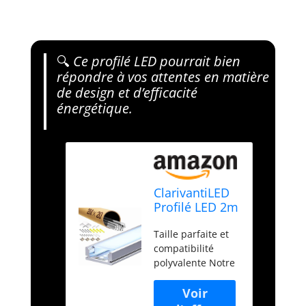
🔍
Ce profilé LED pourrait bien
répondre à vos attentes en matière
de design et d’efficacité
énergétique.
ClarivantiLED
Profilé LED 2m
en aluminium
Taille parfaite et
anodisé,
compatibilité
compatible
polyvalente Notre
avec ruban
profilé LED
12mm, avec
mesure 2 mètres
diffuseur
avec des