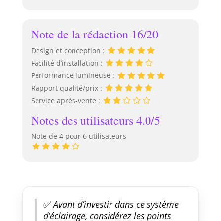
dommages Pour
garantir que votre
profilé LED arrive
Note de la rédaction 16/20
en parfait état,
nous utilisons un
Design et conception :
emballage
Facilité d’installation :
renforcé en tube
Performance lumineuse :
carton rigide.
Cette protection
Rapport qualité/prix :
minimise les
Service après-vente :
risques de
dommages
Notes des utilisateurs 4.0/5
pendant le
Note de 4 pour 6 utilisateurs
transport et évite
tout retard dans
vos projets. Votre
rail LED 2m
arrivera intact et
prêt à l'emploi.
✅
Avant d’investir dans ce système
d’éclairage, considérez les points