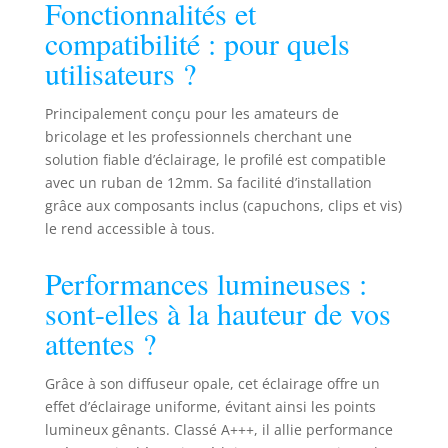
Fonctionnalités et
montage de notre
compatibilité : pour quels
rail LED est
particulièrement
utilisateurs ?
pratique et
rapide. Une notice
Principalement conçu pour les amateurs de
détaillée est
bricolage et les professionnels cherchant une
disponible sur la
solution fiable d’éclairage, le profilé est compatible
page produit,
expliquant
avec un ruban de 12mm. Sa facilité d’installation
chaque étape du
grâce aux composants inclus (capuchons, clips et vis)
processus. De
le rend accessible à tous.
plus, notre profilé
LED 2m peut être
Performances lumineuses :
coupé sur
sont-elles à la hauteur de vos
mesure, offrant
une flexibilité
attentes ?
maximale pour les
projets DIY tout en
Grâce à son diffuseur opale, cet éclairage offre un
réduisant les
effet d’éclairage uniforme, évitant ainsi les points
pertes de
lumineux gênants. Classé A+++, il allie performance
matériaux. Pour