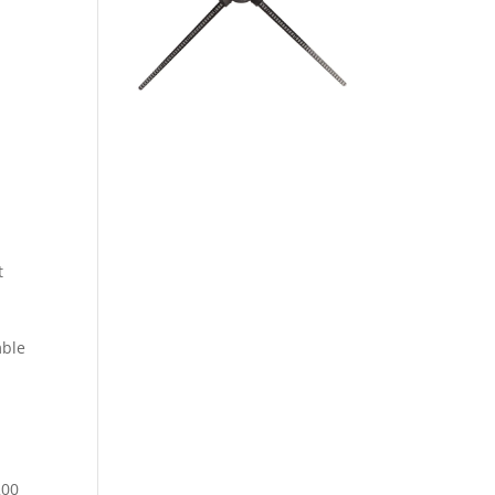
t
mble
200