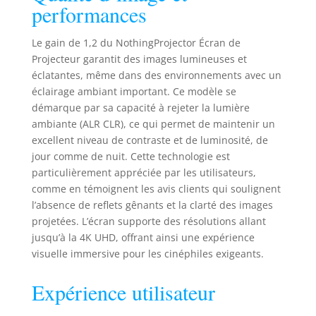
performances
époustouflante et des effets 3D
immersifs qui donnent vie à votre
contenu. Les capacités de l'écran
Le gain de 1,2 du NothingProjector Écran de
mettent en valeur chaque détail et
Projecteur garantit des images lumineuses et
profondeur, offrant une expérience
éclatantes, même dans des environnements avec un
visuelle captivante pour les films et
éclairage ambiant important. Ce modèle se
les jeux avec un large angle de vision
démarque par sa capacité à rejeter la lumière
de 90°. 【Bord Ultra-Fin de 1 cm
ambiante (ALR CLR), ce qui permet de maintenir un
pour une Immersion Totale】Le bord
excellent niveau de contraste et de luminosité, de
fin de 1 cm, beaucoup plus mince
jour comme de nuit. Cette technologie est
que les cadres standard de 8 cm,
particulièrement appréciée par les utilisateurs,
maximise l'espace de l'écran et
renforce l'immersion, vous
comme en témoignent les avis clients qui soulignent
permettant de vous concentrer
l’absence de reflets gênants et la clarté des images
entièrement sur le contenu.
projetées. L’écran supporte des résolutions allant
jusqu’à la 4K UHD, offrant ainsi une expérience
visuelle immersive pour les cinéphiles exigeants.
Expérience utilisateur