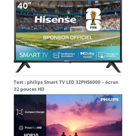
de visionnement phénoménale à tout moment,
n'importe où. Réglage De la Hauteur : Notre toile
de projecteur est équipé d'un trépied en
aluminium, assurant la stabilité sur tous les types
de sol. Ses pieds sont pliables pour un rangement
facile. La hauteur du trépied est réglable de 78,7 "
(200 cm) à (98,4 ") 250 cm en tournant les boutons
pour votre confort.
Test : philips Smart TV LED 32PHS6000 – écran
32 pouces HD