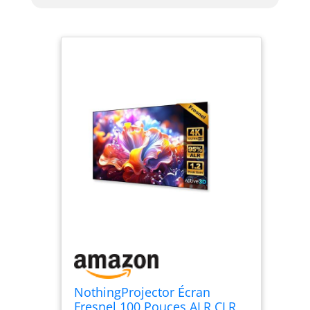
NothingProjector Écran
Fresnel 100 Pouces ALR CLR