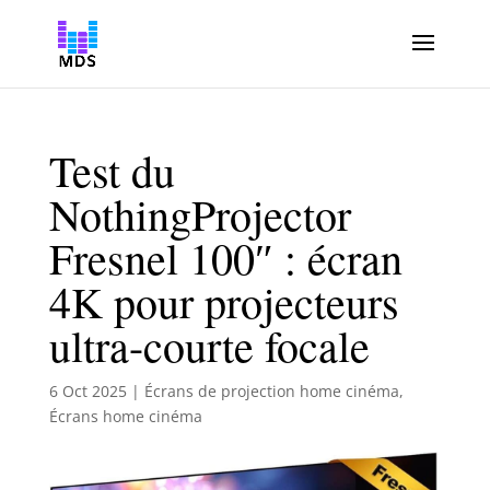
Test du
NothingProjector
Fresnel 100″ : écran
4K pour projecteurs
ultra-courte focale
6 Oct 2025
|
Écrans de projection home cinéma
,
Écrans home cinéma