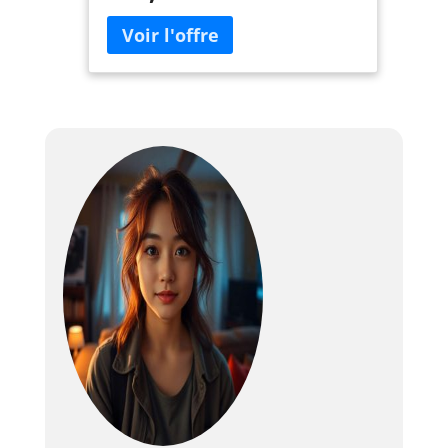
nettes. Cela garantit une clarté
exceptionnelle, même dans des
environnements bien éclairés,
rendant votre expérience visuelle
vibrante et engageante. 【Gain Élevé
de 1,2 avec Couleurs Riches】Avec
un gain de 1,2 et un gamut de
couleurs de 99,7 % Rec.709, cet
écran offre un contraste élevé et une
clarté précise. Les couleurs vibrantes
et réalistes améliorent votre
expérience visuelle, que vous
regardiez des films ou jouiez à des
jeux. 【Structure Optique à Huit
Couches pour Confort Visuel】Conçu
avec une structure optique avancée
à huit couches, cet écran fournit une
qualité d'image supérieure tout en
minimisant les reflets et
l'éblouissement. Cela garantit un
visionnage confortable sur de