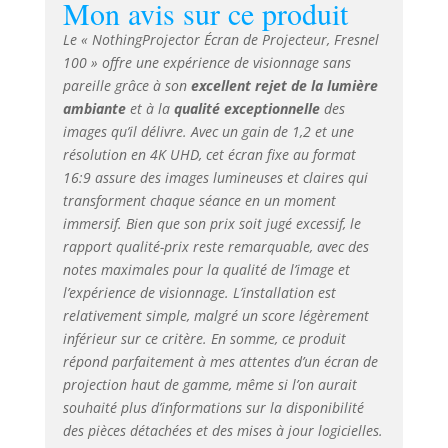
Mon avis sur ce produit
longues périodes, idéal pour les
soirées cinéma ou les sessions de
Le « NothingProjector Écran de Projecteur, Fresnel
jeux. 【Compatibilité 4K et 3D】
100 » offre une expérience de visionnage sans
Découvrez une résolution 4K
pareille grâce à son
excellent rejet de la lumière
époustouflante et des effets 3D
ambiante
et à la
qualité exceptionnelle
des
immersifs qui donnent vie à votre
images qu’il délivre. Avec un gain de 1,2 et une
contenu. Les capacités de l'écran
mettent en valeur chaque détail et
résolution en 4K UHD, cet écran fixe au format
profondeur, offrant une expérience
16:9 assure des images lumineuses et claires qui
visuelle captivante pour les films et
transforment chaque séance en un moment
les jeux avec un large angle de vision
immersif. Bien que son prix soit jugé excessif, le
de 90°. 【Bord Ultra-Fin de 1 cm
rapport qualité-prix reste remarquable, avec des
pour une Immersion Totale】Le bord
notes maximales pour la qualité de l’image et
fin de 1 cm, beaucoup plus mince
l’expérience de visionnage. L’installation est
que les cadres standard de 8 cm,
relativement simple, malgré un score légèrement
maximise l'espace de l'écran et
inférieur sur ce critère. En somme, ce produit
renforce l'immersion, vous
répond parfaitement à mes attentes d’un écran de
permettant de vous concentrer
projection haut de gamme, même si l’on aurait
entièrement sur le contenu.
souhaité plus d’informations sur la disponibilité
des pièces détachées et des mises à jour logicielles.