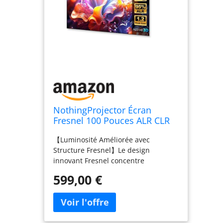
NothingProjector Écran
Fresnel 100 Pouces ALR CLR
pour Projecteur Ultra Courte
【Luminosité Améliorée avec
Focale, Cadre Fixe Montage
Structure Fresnel】Le design
Mural, Gain 1,2, 4K/8K UHD,
innovant Fresnel concentre
95% Rejet de Lumière
efficacement la lumière, offrant ainsi
Ambiante, Home Cinéma
599,00 €
des images plus lumineuses et
nettes. Cela garantit une clarté
exceptionnelle, même dans des
environnements bien éclairés,