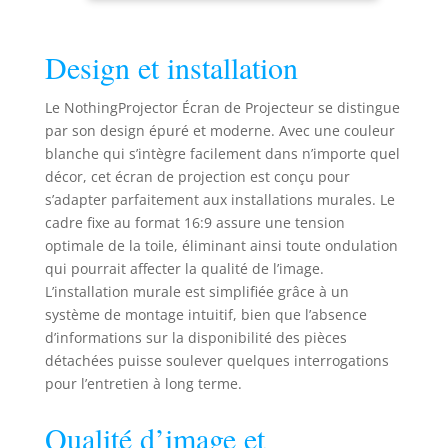
rendant votre expérience visuelle
vibrante et engageante. 【Gain Élevé
de 1,2 avec Couleurs Riches】Avec
Design et installation
un gain de 1,2 et un gamut de
couleurs de 99,7 % Rec.709, cet
écran offre un contraste élevé et une
Le NothingProjector Écran de Projecteur se distingue
clarté précise. Les couleurs vibrantes
par son design épuré et moderne. Avec une couleur
et réalistes améliorent votre
blanche qui s’intègre facilement dans n’importe quel
expérience visuelle, que vous
décor, cet écran de projection est conçu pour
regardiez des films ou jouiez à des
s’adapter parfaitement aux installations murales. Le
jeux. 【Structure Optique à Huit
cadre fixe au format 16:9 assure une tension
Couches pour Confort Visuel】Conçu
optimale de la toile, éliminant ainsi toute ondulation
avec une structure optique avancée
qui pourrait affecter la qualité de l’image.
à huit couches, cet écran fournit une
L’installation murale est simplifiée grâce à un
qualité d'image supérieure tout en
système de montage intuitif, bien que l’absence
minimisant les reflets et
l'éblouissement. Cela garantit un
d’informations sur la disponibilité des pièces
visionnage confortable sur de
détachées puisse soulever quelques interrogations
longues périodes, idéal pour les
pour l’entretien à long terme.
soirées cinéma ou les sessions de
jeux. 【Compatibilité 4K et 3D】
Qualité d’image et
Découvrez une résolution 4K