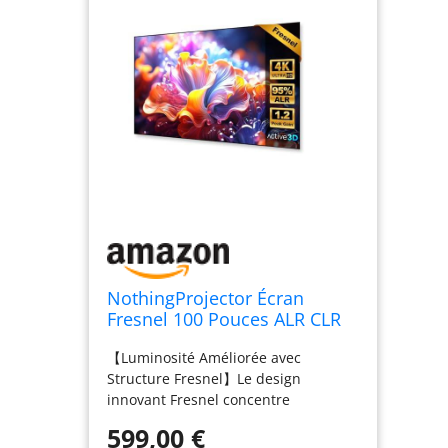
NothingProjector Écran
Fresnel 100 Pouces ALR CLR
pour Projecteur Ultra Courte
【Luminosité Améliorée avec
Focale, Cadre Fixe Montage
Structure Fresnel】Le design
Mural, Gain 1,2, 4K/8K UHD,
innovant Fresnel concentre
95% Rejet de Lumière
efficacement la lumière, offrant ainsi
Ambiante, Home Cinéma
599,00 €
des images plus lumineuses et