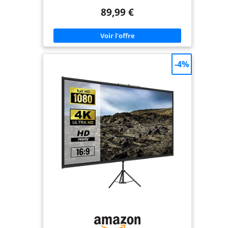
dimension de 84 pouces, profitez d'une surface
89,99 €
d'affichage spacieuse pour une immersion totale
dans vos films et présentations. Matériau de
Qualité: Fabriqué en tissu de cinéma blanc et en
métal, cet écran offre une qualité d'image
exceptionnelle et une durabilité à long terme.
Facilité d'Utilisation: Le moteur électrique permet
un déploiement rapide à une vitesse de 15 tours
-4%
par minute, et la télécommande sans fil avec une
portée de 30m offre un contrôle pratique.
Polyvalent: Conçu pour les formats 4:3, cet écran
de projection est idéal pour les home cinémas et
les environnements professionnels.