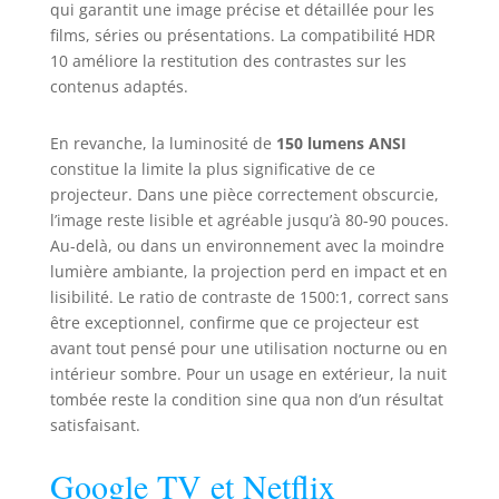
durer】Moteur optique fermé anti-
qui garantit une image précise et détaillée pour les
poussière : Pas de maintenance
films, séries ou présentations. La compatibilité HDR
compliquée ! Conception
10 améliore la restitution des contrastes sur les
écoénergétique prolongeant la
contenus adaptés.
durée de vie tout en s'intégrant
parfaitement dans des maisons
En revanche, la luminosité de
150 lumens ANSI
modernes. Taille compacte et style
minimaliste apportant une touche
constitue la limite la plus significative de ce
d'élégance à toute pièce.
projecteur. Dans une pièce correctement obscurcie,
【Automatisation intelligente &
l’image reste lisible et agréable jusqu’à 80-90 pouces.
installation sans tracas】Mise au
Au-delà, ou dans un environnement avec la moindre
point automatique + correction
lumière ambiante, la projection perd en impact et en
trapézoïdale : Pas de réglages
lisibilité. Le ratio de contraste de 1500:1, correct sans
manuels nécessaires ! Le mini
être exceptionnel, confirme que ce projecteur est
projecteur s'ajuste
avant tout pensé pour une utilisation nocturne ou en
automatiquement pour une
intérieur sombre. Pour un usage en extérieur, la nuit
alignement parfait, évite les
tombée reste la condition sine qua non d’un résultat
obstacles et ajuste précisément
satisfaisant.
l'image. 2 Go de RAM + 16 Go de
stockage & 2 ans de garantie :
Performances fluides pour le
Google TV et Netflix
téléchargement d'applications.