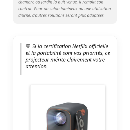
Parfait pour une salle de sport
chambre ou jardin la nuit venue, il remplit son
familiale, un marathon de jeux
contrat. Pour un salon lumineux ou une utilisation
ou une soirée cinéma en plein
diurne, d’autres solutions seront plus adaptées.
air ! 【Design élégant, conçu
pour durer】Moteur optique
fermé anti-poussière : Pas de
maintenance compliquée !
Conception écoénergétique
💬
Si la certification Netflix officielle
prolongeant la durée de vie tout
et la portabilité sont vos priorités, ce
en s'intégrant parfaitement
projecteur mérite clairement votre
dans des maisons modernes.
attention.
Taille compacte et style
minimaliste apportant une
touche d'élégance à toute pièce.
【Automatisation intelligente &
installation sans tracas】Mise
au point automatique +
correction trapézoïdale : Pas de
réglages manuels nécessaires !
Le mini projecteur s'ajuste
automatiquement pour une
alignement parfait, évite les