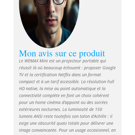
pour des soirées cinéma, des
jeux ou des aventures en plein
air. Dolby Audio & haut-parleurs
stéréo 3W doubles : Son
immersif avec volume réglable,
réduction du bruit et
fonctionnement ultra-silencieux
≤30dB – parfait pour une
Mon avis sur ce produit
expérience de visionnage sans
distraction. 【Compatibilité
Le WEMAX Mini est un projecteur portable qui
universelle & connectivité
réussit là où beaucoup échouent : proposer Google
professionnelle】
TV et la certification Netflix dans un format
HDMI/USB/Bluetooth 5.0/Wi-Fi
compact et à un tarif accessible. La résolution Full
double bande : Connectez Xbox,
HD native, la mise au point automatique et la
PS5, ordinateurs portables,
connectivité complète en font un choix cohérent
téléphones et plus. Wi-Fi stable
pour un home cinéma d’appoint ou des soirées
2,4GHz/5GHz pour un streaming
extérieures nocturnes. La luminosité de 150
sans mise en mémoire tampon.
lumens ANSI reste toutefois son talon d’Achille : il
La fonctionnalité Bluetooth
permet un couplage facile des
exige une obscurité quasi totale pour délivrer une
écouteurs/enceintes sans fil.
image convaincante. Pour un usage occasionnel, en