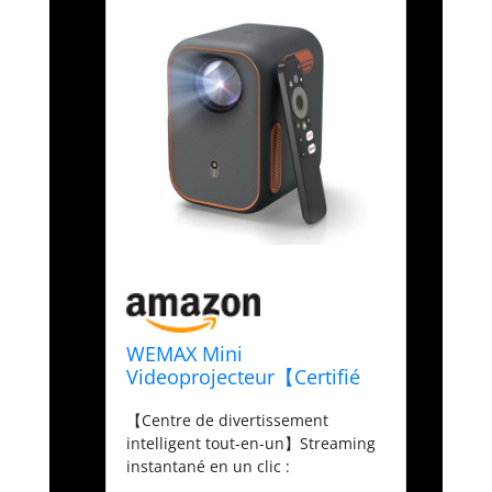
WEMAX Mini
Videoprojecteur【Certifié
Netflix & Google TV】Smart
【Centre de divertissement
Projecteur
intelligent tout-en-un】Streaming
Portable【Support 4K &
instantané en un clic :
1080P Natif】
Officiellement licencié par Netflix