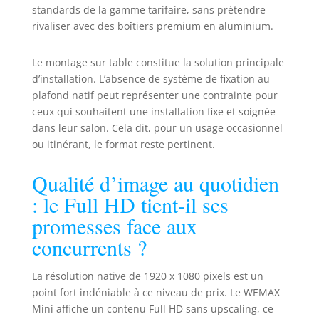
immersif avec volume réglable,
standards de la gamme tarifaire, sans prétendre
réduction du bruit et
rivaliser avec des boîtiers premium en aluminium.
fonctionnement ultra-silencieux
≤30dB – parfait pour une
Le montage sur table constitue la solution principale
expérience de visionnage sans
d’installation. L’absence de système de fixation au
distraction. 【Compatibilité
plafond natif peut représenter une contrainte pour
universelle & connectivité
ceux qui souhaitent une installation fixe et soignée
professionnelle】
HDMI/USB/Bluetooth 5.0/Wi-Fi
dans leur salon. Cela dit, pour un usage occasionnel
double bande : Connectez Xbox,
ou itinérant, le format reste pertinent.
PS5, ordinateurs portables,
téléphones et plus. Wi-Fi stable
Qualité d’image au quotidien
2,4GHz/5GHz pour un streaming
: le Full HD tient-il ses
sans mise en mémoire tampon. La
fonctionnalité Bluetooth permet
promesses face aux
un couplage facile des
concurrents ?
écouteurs/enceintes sans fil.
Parfait pour une salle de sport
La résolution native de 1920 x 1080 pixels est un
familiale, un marathon de jeux ou
une soirée cinéma en plein air !
point fort indéniable à ce niveau de prix. Le WEMAX
【Design élégant, conçu pour
Mini affiche un contenu Full HD sans upscaling, ce