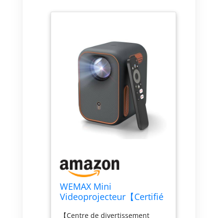
WEMAX Mini
Videoprojecteur【Certifié
Netflix & Google TV】
【Centre de divertissement
Smart Projecteur