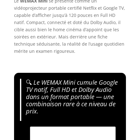
Le
WEMAX Mini
se présente comme un
vidéoprojecteur portable certifié Netflix et Google TV,
capable d’afficher jusqu’à 120 pouces en Full HD
natif. Compact, connecté et doté du Dolby Audio, il
cible aussi bien le home cinéma d’appoint que les
soirées en extérieur. Mais derrière une fiche
technique séduisante, la réalité de l’usage quotidien
mérite un examen rigoureux.
🔍
Le WEMAX Mini cumule Google
TV natif, Full HD et Dolby Audio
dans un format portable — une
combinaison rare à ce niveau de
prix.