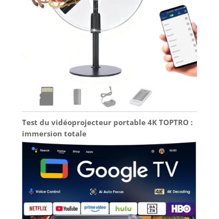
trapèze】Le projecteur est équipé d'une
technologie de correction électronique du trapèze
pour ajuster l'image projetée en temps réel afin de
garantir que chaque image est carrée et parfaite.
La fonction de zoom 50-100 % du projecteur vous
permet d'ajuster facilement la taille de l'image sans
déplacer le projecteur, ce qui rend le visionnage
de films plus pratique et plus agréable.
Test du vidéoprojecteur portable 4K TOPTRO :
immersion totale