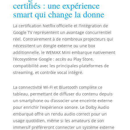
certifiés : une expérience
Soutien fiable de WEMAX : service
smart qui change la donne
rapide, retours faciles et
couverture de 24 mois pour une
tranquillité d’esprit.
La certification Netflix officielle et l’intégration de
Google TV représentent un avantage concurrentiel
réel. Contrairement à de nombreux projecteurs qui
nécessitent un dongle externe ou une box
additionnelle, le WEMAX Mini embarque nativement
l’écosystème Google : accès au Play Store,
compatibilité avec les principales plateformes de
streaming, et contrôle vocal intégré.
La connectivité Wi-Fi et Bluetooth complète ce
tableau, permettant de diffuser du contenu depuis
un smartphone ou d’associer une enceinte externe
pour enrichir l’expérience sonore. Le Dolby Audio
embarqué offre un rendu audio correct pour un
usage quotidien, même si les amateurs de son
immersif préféreront connecter un système externe