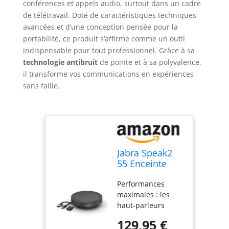
conférences et appels audio, surtout dans un cadre
de télétravail. Doté de caractéristiques techniques
avancées et d’une conception pensée pour la
portabilité, ce produit s’affirme comme un outil
indispensable pour tout professionnel. Grâce à sa
technologie antibruit
de pointe et à sa polyvalence,
il transforme vos communications en expériences
sans faille.
Jabra Speak2
55 Enceinte
Bluetooth,
Performances
Certifié pour
maximales : les
Google Meet,
haut-parleurs
Gris Foncé
pleine gamme de
129,95 €
50 mm et l’audio