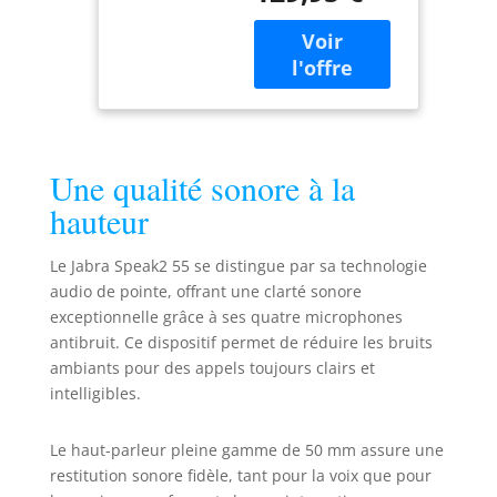
large bande offrent
une qualité sonore
cristalline, tandis
que l’audio duplex
intégral garantit
que les
conversations se
Une qualité sonore à la
déroulent
naturellement Les
hauteur
quatre
microphones à
Le Jabra Speak2 55 se distingue par sa technologie
formation de
audio de pointe, offrant une clarté sonore
faisceau du haut-
exceptionnelle grâce à ses quatre microphones
parleur captent le
antibruit. Ce dispositif permet de réduire les bruits
son de toutes les
directions et
ambiants pour des appels toujours clairs et
réduisent les
intelligibles.
bruits de fond
gênants. La
Le haut-parleur pleine gamme de 50 mm assure une
normalisation du
restitution sonore fidèle, tant pour la voix que pour
niveau de voix