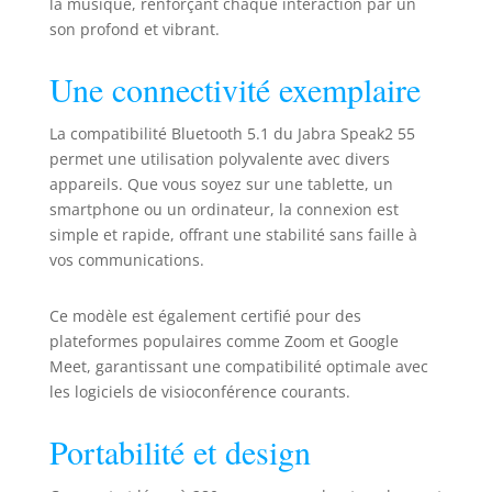
la musique, renforçant chaque interaction par un
égalise toutes les
son profond et vibrant.
voix au même
niveau
Une connectivité exemplaire
Connectivité plug-
and-play : les
connexions USB C
La compatibilité Bluetooth 5.1 du Jabra Speak2 55
et USB A sont
permet une utilisation polyvalente avec divers
toutes deux sur le
appareils. Que vous soyez sur une tablette, un
même câble et
smartphone ou un ordinateur, la connexion est
sont compatibles
simple et rapide, offrant une stabilité sans faille à
avec PC. Jusqu’à 12
vos communications.
heures
d’autonomie et
jusqu’à 30 m / 98
Ce modèle est également certifié pour des
pieds de portée
plateformes populaires comme Zoom et Google
Bluetooth pour
Meet, garantissant une compatibilité optimale avec
votre téléphone ou
les logiciels de visioconférence courants.
PC Speak2 55 est
entièrement
Portabilité et design
compatible avec
les plates-formes