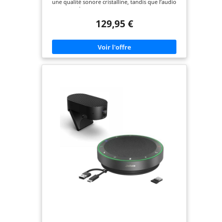
une qualité sonore cristalline, tandis que l’audio
duplex intégral garantit que les conversations se
déroulent naturellement Les quatre microphones
129,95 €
à formation de faisceau du haut-parleur captent le
son de toutes les directions et réduisent les bruits
de fond gênants. La normalisation du niveau de
voix égalise toutes les voix au même niveau
Connectivité plug-and-play : les connexions USB C
et USB A sont toutes deux sur le même câble et
sont compatibles avec PC. Jusqu’à 12 heures
d’autonomie et jusqu’à 30 m / 98 pieds de portée
Bluetooth pour votre téléphone ou PC Speak2 55
est entièrement compatible avec les plates-formes
UC telles que Google Meet. Toute la gamme
Speak2 complète parfaitement les solutions vidéo
Jabra PanaCast et PanaCast 20 Le produit est livré
avec une garantie de 2 ans - enregistrement requis