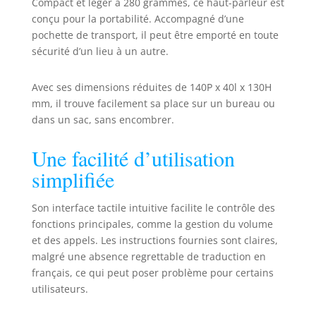
UC telles que
Compact et léger à 280 grammes, ce haut-parleur est
Google Meet. Toute
conçu pour la portabilité. Accompagné d’une
la gamme Speak2
pochette de transport, il peut être emporté en toute
complète
sécurité d’un lieu à un autre.
parfaitement les
solutions vidéo
Avec ses dimensions réduites de 140P x 40l x 130H
Jabra PanaCast et
mm, il trouve facilement sa place sur un bureau ou
PanaCast 20 Le
dans un sac, sans encombrer.
produit est livré
avec une garantie
de 2 ans -
Une facilité d’utilisation
enregistrement
simplifiée
requis
Son interface tactile intuitive facilite le contrôle des
fonctions principales, comme la gestion du volume
et des appels. Les instructions fournies sont claires,
malgré une absence regrettable de traduction en
français, ce qui peut poser problème pour certains
utilisateurs.