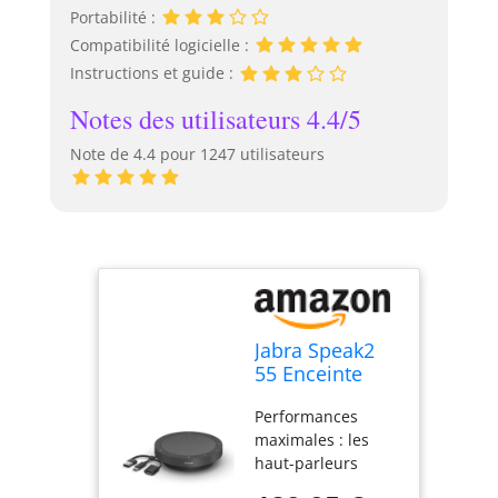
Portabilité :
Compatibilité logicielle :
Instructions et guide :
Notes des utilisateurs 4.4/5
Note de 4.4 pour 1247 utilisateurs
Jabra Speak2
55 Enceinte
Bluetooth,
Performances
Certifié pour
maximales : les
Google Meet,
haut-parleurs
Gris Foncé
pleine gamme de