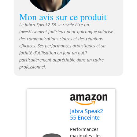
niveau de voix
égalise toutes les
Mon avis sur ce produit
voix au même
niveau
Le Jabra Speak2 55 se révèle être un
Connectivité plug-
investissement judicieux pour quiconque valorise
and-play : les
des communications claires et des réunions
connexions USB C
efficaces. Ses performances acoustiques et sa
et USB A sont
toutes deux sur le
facilité d’utilisation en font un outil
même câble et
particulièrement appréciable dans un cadre
sont compatibles
professionnel.
avec PC. Jusqu’à 12
heures
d’autonomie et
jusqu’à 30 m / 98
pieds de portée
Bluetooth pour
Jabra Speak2
votre téléphone ou
55 Enceinte
PC Speak2 55 est
Bluetooth,
entièrement
Performances
Certifié pour
compatible avec
maximales : les
Google Meet,
les plates-formes