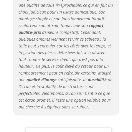
une qualité de toile irréprochable, ce qui en fait un
vision de >150°
choix judicieux pour un usage domestique. Son
pour une image
lumineuse et
montage simple et son fonctionnement intuitif
uniforme avec les
renforcent son attrait, tandis que son
rapport
projecteurs LCD,
qualité-prix
demeure compétitif. Cependant,
LED et DLP. Boîtier
quelques ombres viennent ternir ce tableau : la
stable – boîtier
toile peut s’enrouler sur les côtés avec le temps, et
métallique
la gestion des pièces détachées laisse à désirer,
compact, robuste
tout comme le service client, qui n’est pas à la
et durable,
hauteur. De plus, le coût élevé du retour pour un
montage mural ou
remboursement peut en refroidir certains. Malgré
au plafond facile
une
qualité d’image
satisfaisante, la
durabilité
de
Masquage noir
pour un contraste
l’écran et la stabilité de la structure sont
optimal – le
perfectibles. Néanmoins, si l’on s’en tient à ce que
masquage complet
cet écran promet, il reste une option valable pour
et un dos noir
qui cherche à s’équiper sans se ruiner.
opaque
empêchent les
images doubles et
garantissent une