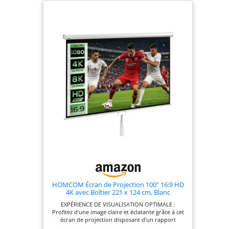
continu ; peut être
rétracté en
douceur en tirant
la poignée vers le
bas (commande de
rétraction lente)
Qualité d'image
parfaite avec un
large angle de
vision – la toile
mate-diffuse
ESMART
PerfectWhite 1
offre un gain de
1,1 et un angle de
vision de >150°
pour une image
HOMCOM Écran de Projection 100" 16:9 HD
lumineuse et
4K avec Boîtier 221 x 124 cm, Blanc
uniforme avec les
EXPÉRIENCE DE VISUALISATION OPTIMALE :
projecteurs LCD,
Profitez d'une image claire et éclatante grâce à cet
LED et DLP. Boîtier
écran de projection disposant d'un rapport
d'aspect de 16:9, d'une diagonale de 100 pouces,
stable – boîtier