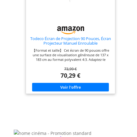
Todeco Écran de Projection 90 Pouces, Écran
Projecteur Manuel Enroulable
【Format et taille】 Cet écran de 90 pouces offre
une surface de visualisation généreuse de 137 x
183 cm au format polyvalent 4:3. Adaptez-le
facilement au 16:9 en ajustant sa hauteur. Le
73,99 €
matériau entièrement noir élimine efficacement
les pénétrations lumineuses. Sa compatibilité
70,29 €
universelle le rend idéal pour la plupart des
projecteurs LED, LCD ou DLP du marché. 【Plaisir
visuel】 Le traitement mat de l'écran assure une
réflexion lumineuse uniforme, résistant aux
interférences de la lumière ambiante. Profitez d'un
grand angle de vision panoramique de 160° pour
une expérience cinéma haute qualité. Cet écran
prend en charge les images 1080p, 4K, 3D et Full
HD, pour un divertissement immersif en famille.
【Système manuel auto-bloquant】 Cet écran est
doté d'un design manuel auto-bloquant,
permettant un réglage précis et sécurisé de la
hauteur. Son mécanisme lent, combiné à une