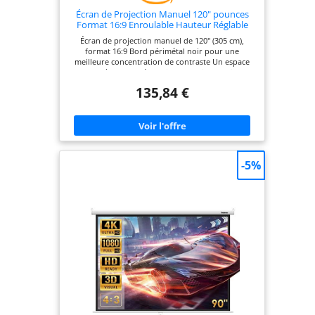
Écran de Projection Manuel 120" pounces
Format 16:9 Enroulable Hauteur Réglable
Home-Cinéma ou bureautique pour
Écran de projection manuel de 120" (305 cm),
vidéoprojecteur, 264 x 150 cm, Fixation Mur
format 16:9 Bord périmétal noir pour une
ou Plafond , Carter 283cm Full HD 3D 4K
meilleure concentration de contraste Un espace
de 2,83 mètres est nécessaire pour l’installation du
produit Garantie du fabricant 2 ans Longueur
135,84 €
supplémentaire de 23,5 cm en noir
-5%