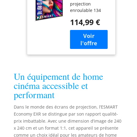
projection
240 cm 1:1)
enroulable 134
Tissu: Blanc
pouces (1:1) –
114,99 €
ESMART Economy
EXR avec une zone
de projection de
240 × 240 cm
(diagonale de 134
pouces), idéal pour
le home cinéma,
les présentations,
Un équipement de home
l'école et le
bureau. Store à
cinéma accessible et
enrouleur manuel
performant
– réglable en
continu ; peut être
rétracté en
Dans le monde des écrans de projection, l’ESMART
douceur en tirant
Economy EXR se distingue par son rapport qualité-
la poignée vers le
prix imbattable. Avec une dimension d’image de 240
bas (commande de
x 240 cm et un format 1:1, cet appareil se présente
rétraction lente)
comme un choix idéal pour les amateurs de home