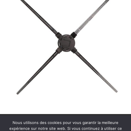
Contactez MDS Cinéson
Plan de site
Nous utilisons des cookies pour vous garantir la meilleure
Politique de confidentialité
Mentions légales
expérience sur notre site web. Si vous continuez à utiliser ce