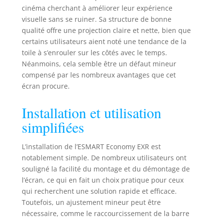
Qualité d'image
cinéma cherchant à améliorer leur expérience
parfaite avec un
visuelle sans se ruiner. Sa structure de bonne
large angle de
qualité offre une projection claire et nette, bien que
vision – la toile
certains utilisateurs aient noté une tendance de la
mate-diffuse
toile à s’enrouler sur les côtés avec le temps.
ESMART
PerfectWhite 1
Néanmoins, cela semble être un défaut mineur
offre un gain de
compensé par les nombreux avantages que cet
1,1 et un angle de
écran procure.
vision de >150°
pour une image
Installation et utilisation
lumineuse et
simplifiées
uniforme avec les
projecteurs LCD,
LED et DLP. Boîtier
L’installation de l’ESMART Economy EXR est
stable – boîtier
notablement simple. De nombreux utilisateurs ont
métallique
souligné la facilité du montage et du démontage de
compact, robuste
l’écran, ce qui en fait un choix pratique pour ceux
et durable,
qui recherchent une solution rapide et efficace.
montage mural ou
Toutefois, un ajustement mineur peut être
au plafond facile
nécessaire, comme le raccourcissement de la barre
Masquage noir