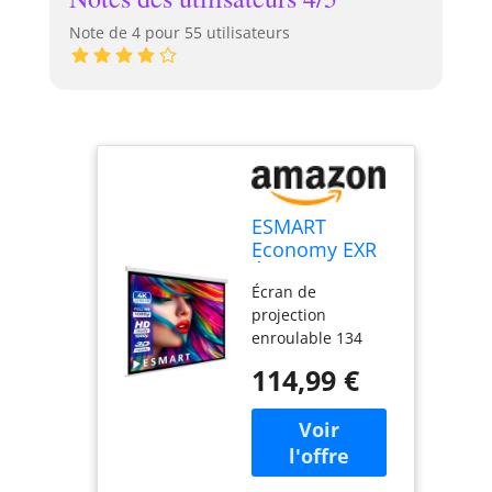
Note de 4 pour 55 utilisateurs
ESMART
Economy EXR
Écran Manuel
Écran de
257 cm (240 x
projection
240 cm 1:1)
enroulable 134
Tissu: Blanc
pouces (1:1) –
114,99 €
ESMART Economy
EXR avec une zone
de projection de
240 × 240 cm
(diagonale de 134