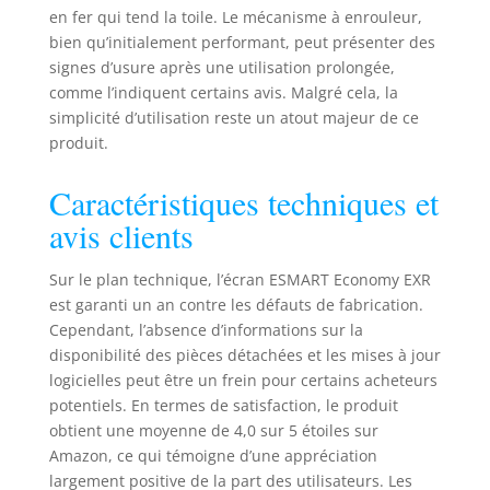
en fer qui tend la toile. Le mécanisme à enrouleur,
pour un contraste
bien qu’initialement performant, peut présenter des
optimal – le
masquage complet
signes d’usure après une utilisation prolongée,
et un dos noir
comme l’indiquent certains avis. Malgré cela, la
opaque
simplicité d’utilisation reste un atout majeur de ce
empêchent les
produit.
images doubles et
garantissent une
Caractéristiques techniques et
qualité d'image
avis clients
exceptionnelle
pour tous les
supports.
Sur le plan technique, l’écran ESMART Economy EXR
est garanti un an contre les défauts de fabrication.
Cependant, l’absence d’informations sur la
disponibilité des pièces détachées et les mises à jour
logicielles peut être un frein pour certains acheteurs
potentiels. En termes de satisfaction, le produit
obtient une moyenne de 4,0 sur 5 étoiles sur
Amazon, ce qui témoigne d’une appréciation
largement positive de la part des utilisateurs. Les