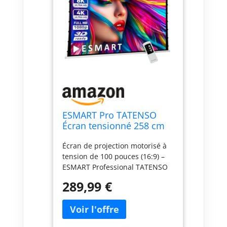
ESMART Pro TATENSO
Écran tensionné 258 cm
(221 x 125 cm 16:9) Tissu:
Écran de projection motorisé à
Blanc
tension de 100 pouces (16:9) –
ESMART Professional TATENSO
avec une zone de projection de
289,99 €
221 × 125 cm (diagonale de 100
pouces), idéal pour le home
cinéma et les applications
professionnelles Système de