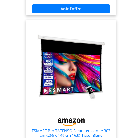
commande murale et télécommande) associé à un
système de tension latérale par câble pour une
surface parfaitement plane et sans plis. Qualité
d'image parfaite jusqu'à 8K – le matériau de l'écran
renforcé de fibre de verre offre un gain de 1,1 et
un angle de vision de 150°, idéal pour les
résolutions 8K, 4K, UHD, 3D et Full HD. Boîtier
métallique robuste – construction solide pour un
montage mural ou au plafond ; un long câble
d’alimentation permet une hauteur d’image
optimale même en cas de montage au plafond.
Propriétés du tissu de haute qualité pour un
contraste optimal – masquage noir intégral et
support opaque ; le tissu est hydrofuge, lavable,
résistant à la moisissure et ignifugé.
ESMART Pro TATENSO Écran tensionné 303
cm (266 x 149 cm 16:9) Tissu: Blanc