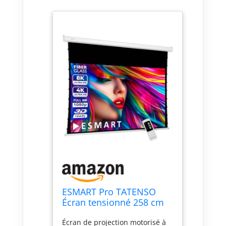
ESMART Pro TATENSO
Écran tensionné 258 cm
(221 x 125 cm 16:9) Tissu:
Écran de projection motorisé à
Blanc