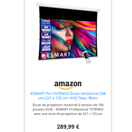
Full HD. Boîtier métallique
robuste – construction solide
pour un montage mural ou au
plafond ; un long câble
d’alimentation permet une
hauteur d’image optimale même
en cas de montage au plafond.
Propriétés du tissu de haute
qualité pour un contraste
optimal – masquage noir
intégral et support opaque ; le
tissu est hydrofuge, lavable,
résistant à la moisissure et
ignifugé.
ESMART Pro TATENSO Écran tensionné 258
cm (221 x 125 cm 16:9) Tissu: Blanc
Écran de projection motorisé à tension de 100
pouces (16:9) – ESMART Professional TATENSO
avec une zone de projection de 221 × 125 cm
(diagonale de 100 pouces), idéal pour le home
cinéma et les applications professionnelles
289,99 €
Système de commande et de tension du moteur
confortable – moteur électrique silencieux (avec