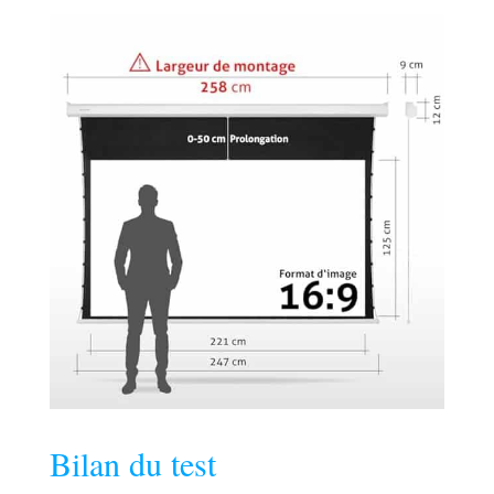
le tissu est
hydrofuge,
lavable, résistant
à la moisissure et
ignifugé.
Bilan du test