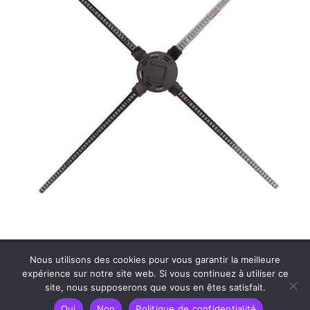
Contactez MDS Cinéson
Plan de site
Nous utilisons des cookies pour vous garantir la meilleure
Politique de confidentialité
Mentions légales
expérience sur notre site web. Si vous continuez à utiliser ce
site, nous supposerons que vous en êtes satisfait.
Oui
Non
Politique de confidentialité