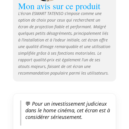
Propriétés du tissu de haute
Mon avis sur ce produit
qualité pour un contraste
optimal – masquage noir
L’écran ESMART TATENSO s’impose comme une
intégral et support opaque ; le
option de choix pour ceux qui recherchent un
tissu est hydrofuge, lavable,
écran de projection fiable et performant. Malgré
résistant à la moisissure et
quelques petits désagréments, principalement liés
ignifugé.
à l’installation et à l’odeur initiale, cet écran offre
une qualité d’image remarquable et une utilisation
simplifiée grâce à ses fonctions motorisées. Le
rapport qualité-prix est également l’un de ses
atouts majeurs, faisant de cet écran une
recommandation populaire parmi les utilisateurs.
💬
Pour un investissement judicieux
dans le home cinéma, cet écran est à
considérer sérieusement.