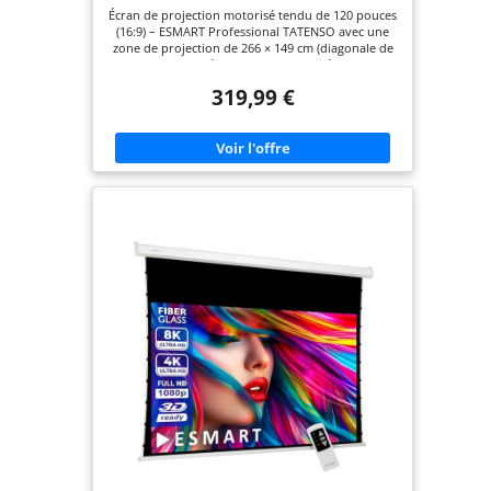
Écran de projection motorisé tendu de 120 pouces
(16:9) – ESMART Professional TATENSO avec une
zone de projection de 266 × 149 cm (diagonale de
120 pouces), idéal pour le home cinéma et les
applications professionnelles Système de
319,99 €
commande et de tension du moteur confortable –
moteur électrique silencieux (avec commande
murale et télécommande) associé à un système de
tension latérale par câble pour une surface
parfaitement plane et sans plis. Qualité d'image
parfaite jusqu'à 8K – le matériau de l'écran
renforcé de fibre de verre offre un gain de 1,1 et
un angle de vision de 150°, idéal pour les
résolutions 8K, 4K, UHD, 3D et Full HD. Boîtier
métallique robuste – construction solide pour un
montage mural ou au plafond ; un long câble
d’alimentation permet une hauteur d’image
optimale même en cas de montage au plafond.
Propriétés du tissu de haute qualité pour un
contraste optimal – masquage noir intégral et
support opaque ; le tissu est hydrofuge, lavable,
résistant à la moisissure et ignifugé.