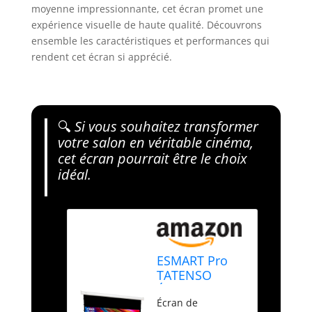
moyenne impressionnante, cet écran promet une
expérience visuelle de haute qualité. Découvrons
ensemble les caractéristiques et performances qui
rendent cet écran si apprécié.
🔍
Si vous souhaitez transformer
votre salon en véritable cinéma,
cet écran pourrait être le choix
idéal.
ESMART Pro
TATENSO
Écran
Écran de
tensionné 258