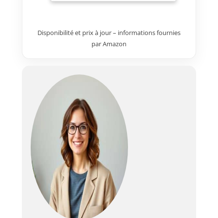
commande et de tension du
moteur confortable – moteur
électrique silencieux (avec
Disponibilité et prix à jour – informations fournies
commande murale et
par Amazon
télécommande) associé à un
système de tension latérale par
câble pour une surface
parfaitement plane et sans plis.
Qualité d'image parfaite jusqu'à
8K – le matériau de l'écran
renforcé de fibre de verre offre
un gain de 1,1 et un angle de
vision de 150°, idéal pour les
résolutions 8K, 4K, UHD, 3D et
Full HD. Boîtier métallique
robuste – construction solide
pour un montage mural ou au
plafond ; un long câble
d’alimentation permet une
hauteur d’image optimale même
en cas de montage au plafond.