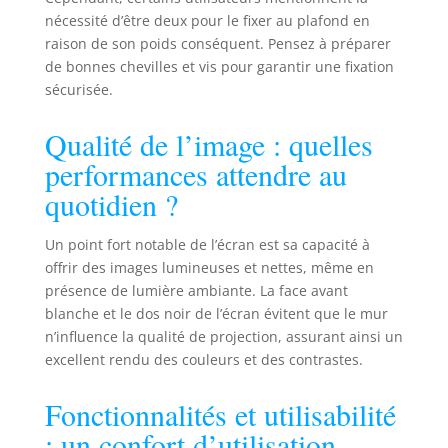
commande
nécessité d’être deux pour le fixer au plafond en
murale et
télécommande)
raison de son poids conséquent. Pensez à préparer
associé à un
de bonnes chevilles et vis pour garantir une fixation
système de
sécurisée.
tension latérale
par câble pour
Qualité de l’image : quelles
une surface
performances attendre au
parfaitement
plane et sans plis.
quotidien ?
Qualité d'image
parfaite jusqu'à
Un point fort notable de l’écran est sa capacité à
8K – le matériau
offrir des images lumineuses et nettes, même en
de l'écran
présence de lumière ambiante. La face avant
renforcé de fibre
blanche et le dos noir de l’écran évitent que le mur
de verre offre un
gain de 1,1 et un
n’influence la qualité de projection, assurant ainsi un
angle de vision de
excellent rendu des couleurs et des contrastes.
150°, idéal pour
les résolutions 8K,
Fonctionnalités et utilisabilité
4K, UHD, 3D et
: un confort d’utilisation
Full HD. Boîtier