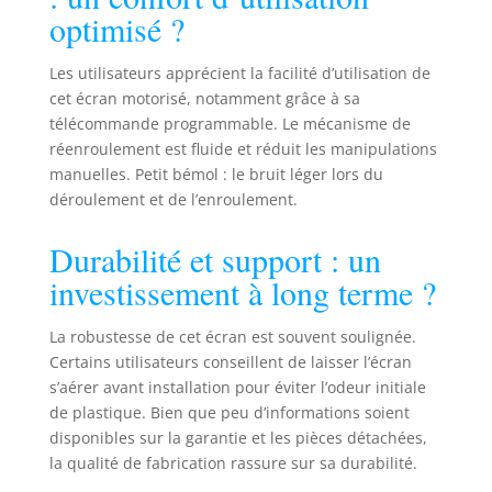
métallique
optimisé ?
robuste –
construction
Les utilisateurs apprécient la facilité d’utilisation de
solide pour un
cet écran motorisé, notamment grâce à sa
montage mural ou
télécommande programmable. Le mécanisme de
au plafond ; un
réenroulement est fluide et réduit les manipulations
long câble
manuelles. Petit bémol : le bruit léger lors du
d’alimentation
déroulement et de l’enroulement.
permet une
hauteur d’image
optimale même
Durabilité et support : un
en cas de
investissement à long terme ?
montage au
plafond.
La robustesse de cet écran est souvent soulignée.
Propriétés du
tissu de haute
Certains utilisateurs conseillent de laisser l’écran
qualité pour un
s’aérer avant installation pour éviter l’odeur initiale
contraste optimal
de plastique. Bien que peu d’informations soient
– masquage noir
disponibles sur la garantie et les pièces détachées,
intégral et
la qualité de fabrication rassure sur sa durabilité.
support opaque ;