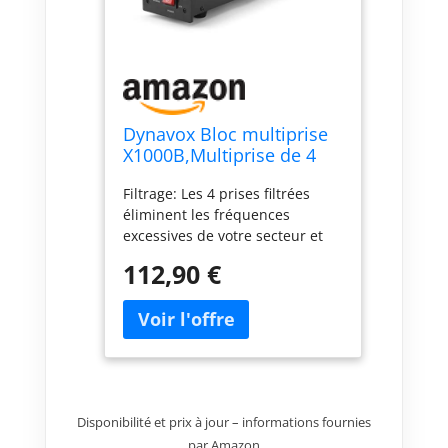
Dynavox Bloc multiprise
X1000B,Multiprise de 4
fiches Terre allemandes
Filtrage: Les 4 prises filtrées
(Shuko) filtrées, LED
éliminent les fréquences
témoin de branchement
excessives de votre secteur et
de la Phase, Coloris Noir
affinent la sonorité sans
112,90 €
bourdonnement Boîtier : le
boîtier de haute qualité au
design classique de la barre de
prise est durable et stable - Les
cadres en aluminium brossé
massif font du X1000 un
accroche-regard dans le rack.
Disponibilité et prix à jour – informations fournies
Branchements: 4 fiches terre
par Amazon
allemandes Schuko pour