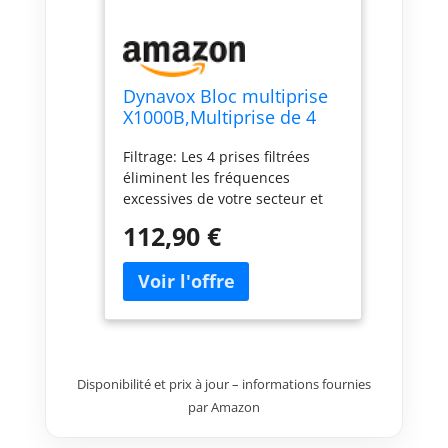
Dynavox Bloc multiprise
X1000B,Multiprise de 4
fiches Terre allemandes
Filtrage: Les 4 prises filtrées
(Shuko) filtrées, LED
éliminent les fréquences
témoin de branchement
excessives de votre secteur et
de la Phase, Coloris Noir
affinent la sonorité sans
112,90 €
bourdonnement Boîtier : le
boîtier de haute qualité au
design classique de la barre de
prise est durable et stable - Les
cadres en aluminium brossé
massif font du X1000 un
accroche-regard dans le rack.
Disponibilité et prix à jour – informations fournies
Branchements: 4 fiches terre
par Amazon
allemandes Schuko pour
brancher un ampli, une radio,