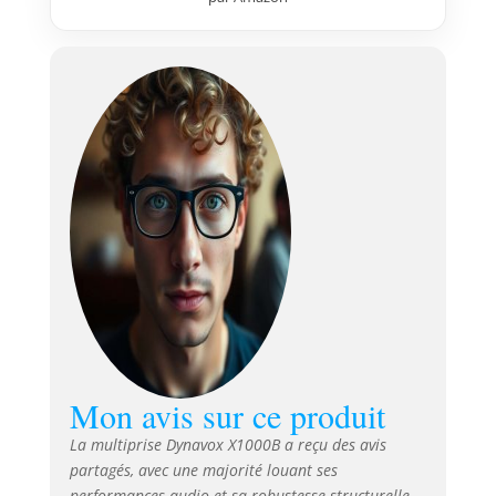
brancher un ampli, une radio,
un lecteur CD ou une platine
pour vinyles Sécurité : le filtre
d'alimentation est doté d'un
fusible de protection de charge
jusqu'à 10 A, la charge de
courant des appareils connectés
est trop importante, interrompt
le fusible. Contenu de la
livraison : 1 filtre d'alimentation
Dynavox X1000, 1 câble
d'alimentation pour appareils à
froid, manuel d'utilisation
(français non garanti)
Mon avis sur ce produit
La multiprise Dynavox X1000B a reçu des avis
partagés, avec une majorité louant ses
performances audio et sa robustesse structurelle.