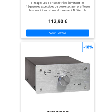
LED témoin de branchement de la Phase,
Filtrage: Les 4 prises filtrées éliminent les
Coloris Noir
fréquences excessives de votre secteur et affinent
la sonorité sans bourdonnement Boîtier : le
boîtier de haute qualité au design classique de la
barre de prise est durable et stable - Les cadres en
112,90 €
aluminium brossé massif font du X1000 un
accroche-regard dans le rack. Branchements: 4
fiches terre allemandes Schuko pour brancher un
ampli, une radio, un lecteur CD ou une platine
pour vinyles Sécurité : le filtre d'alimentation est
doté d'un fusible de protection de charge jusqu'à
10 A, la charge de courant des appareils connectés
-18%
est trop importante, interrompt le fusible.
Contenu de la livraison : 1 filtre d'alimentation
Dynavox X1000, 1 câble d'alimentation pour
appareils à froid, manuel d'utilisation (français
non garanti)