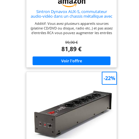
Sintron Dynavox AUX-S, commutateur
audio-vidéo dans un chassis métallique avec
5 entrées sources stéréo, coloris argenté
Additif: Vous avez plusieurs appareils sources
(platine CD/DVD ou disque, radio etc..) et pas assez
d'entrées RCA vous pouvez augmenter les entrées
avec le AUX-S Commutateur: Le AUX-S vous offre
99,90 €
le choix entre plusieurs appareils sources. Qualité:
Le AUX-S a un chassis métallique avec un plastron
81,89 €
massif de 4 mm en aluminium brossé. Sécurité:
Les commutateurs sélectifs de qualité et les
connecteurs RCA dorés espacés garantissent un
bon maintien des câbles haut-parleur. Son:
Transmission optimal du signal sans altérations.
-22%