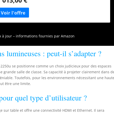
olyvalentes : deux entrées HDMI et connectivité sans fil en
ption Interaction flexible : ecran partagé et projection multi-
C Gesture Presenter : contrôlez de façon intuitive le
rojecteur par vos gestes Taille de l'image 50 pouces - 300
ouces
ix à jour – informations fournies par Amazon
s lumineuses : peut-il s’adapter ?
b-2250u se positionne comme un choix judicieux pour des espaces
e grande salle de classe. Sa capacité à projeter clairement dans d
ndéniable. Toutefois, pour les environnements nécessitant une haut
ut être une limite.
pour quel type d’utilisateur ?
 sur table et offre une connectivité HDMI et Ethernet. Il sera