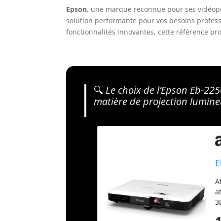
Epson
, une marque reconnue pour ses vidéopr
solution performante pour vos besoins profess
fonctionnalités innovantes, cette référence p
🔍
Le choix de l’Epson Eb-225
matière de projection lumine
E
A
a
3
e