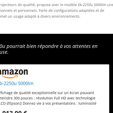
ojecteurs de qualité, propose avec le modèle
Eb-2250u 5000lm
un
ionnels et personnels. Forte de configurations adaptées et de
romet un usage adapté à divers environnements.
0u pourrait bien répondre à vos attentes en
use.
b-2250u 5000lm
ffichage de qualité exceptionnelle sur un écran pouvant
tteindre 300 pouces : résolution Full HD avec technologie
LCD d’Epson2 Donnez vie à vos présentations : luminosité
xceptionnelle de 5 000 lumens Des options de connexion
1 013,00 €