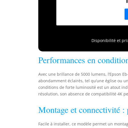
p
o
P
p
p
Disponibilité et pr
Performances en condition
Avec une brillance de 5000 lumens, l’Epson E
abondamment éclairés, tel qu’une église ou un
conditions de forte luminosité est un atout i
résolution, son absence de compatibilité 4K pe
Montage et connectivité : 
Facile à installer, ce modèle permet un montage