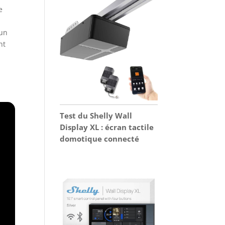
e
 un
nt
Test du Shelly Wall
Display XL : écran tactile
domotique connecté