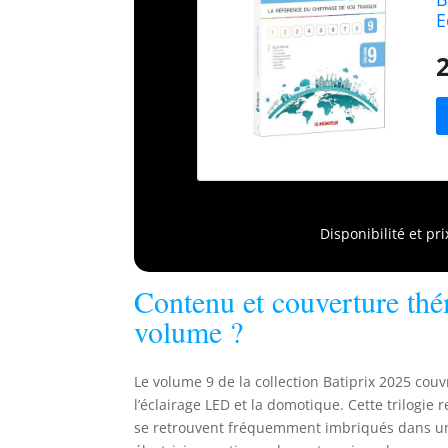
E
Disponibilité et pr
Contenu et couverture thé
volume ?
Le volume 9 de la collection Batiprix 2025 couvr
l’éclairage LED et la domotique. Cette trilogie 
se retrouvent fréquemment imbriqués dans un 