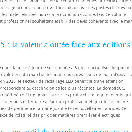
nd œuvre, les économistes de la construction et les bureaux d’étude
 l’ouvrage propose une couverture exhaustive des postes de travaux
 les matériels spécifiques à la domotique connectée. Ce volume
ut professionnel souhaitant établir des devis cohérents avec le ma
5 : la valeur ajoutée face aux éditions
e dans la mise à jour de ses données. Batiprix actualise chaque an
s évolutions du marché des matériaux, des coûts de main-d’œuvre 
n 2025, le secteur de l’éclairage LED bénéficie d’une attention
 correspondant aux technologies les plus récentes. La domotique,
on périmètre élargi pour couvrir les protocoles et équipements qui
sidentiels et tertiaires. Pour un professionnel qui utilise encore
rmes de pertinence tarifaire justifie le renouvellement annuel. Ce
xte de volatilité des prix des matières premières électriques.
n : un outil de terrain ou un ouvrage 