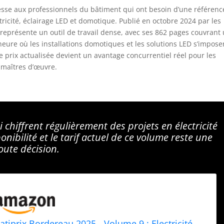
esse aux professionnels du bâtiment qui ont besoin d’une référenc
ectricité, éclairage LED et domotique. Publié en octobre 2024 par les
 représente un outil de travail dense, avec ses 862 pages couvrant
heure où les installations domotiques et les solutions LED s’impose
e prix actualisée devient un avantage concurrentiel réel pour les
t maîtres d’œuvre.
 chiffrent régulièrement des projets en électricité
onibilité et le tarif actuel de ce volume reste une
ute décision.
atiprix Bordereau 2025 - Volume 9 : Electricité -