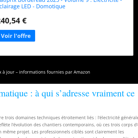
clairage LED - Domotique
240,54 €
ix à jour – informations fournies par Amazon
matique : à qui s’adresse vraiment ce
e trois domaines techniques étroitement liés : l’électricité général
reflète l’évolution des chantiers contemporains, où ces trois corps d’
même projet. Les professionnels ciblés sont clairement les