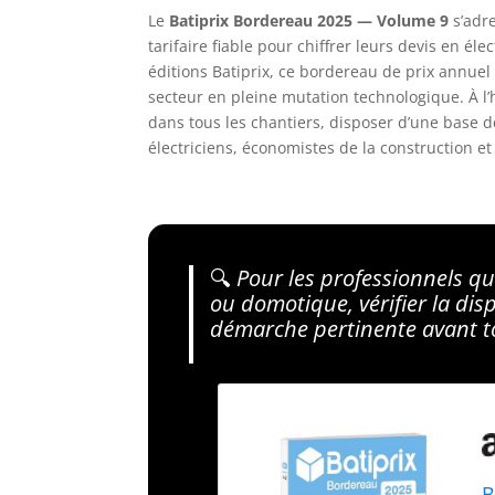
Le
Batiprix Bordereau 2025 — Volume 9
s’adr
tarifaire fiable pour chiffrer leurs devis en él
éditions Batiprix, ce bordereau de prix annuel
secteur en pleine mutation technologique. À l’
dans tous les chantiers, disposer d’une base d
électriciens, économistes de la construction e
🔍
Pour les professionnels qui
ou domotique, vérifier la disp
démarche pertinente avant to
B