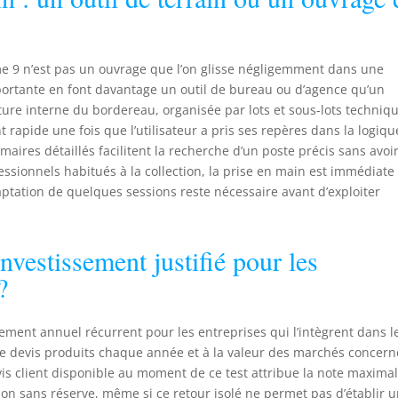
me 9 n’est pas un ouvrage que l’on glisse négligemment dans une
portante en font davantage un outil de bureau ou d’agence qu’un
ure interne du bordereau, organisée par lots et sous-lots techniqu
apide une fois que l’utilisateur a pris ses repères dans la logiqu
aires détaillés facilitent la recherche d’un poste précis sans avoi
fessionnels habitués à la collection, la prise en main est immédiate 
ptation de quelques sessions reste nécessaire avant d’exploiter
nvestissement justifié pour les
?
ement annuel récurrent pour les entreprises qui l’intègrent dans l
e devis produits chaque année et à la valeur des marchés concern
avis client disponible au moment de ce test attribue la note maxima
tion sans réserve, même si ce retour isolé ne permet pas d’établir 