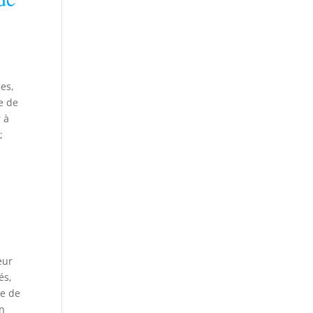
es,
e de
r à
;
eur
és,
le de
un