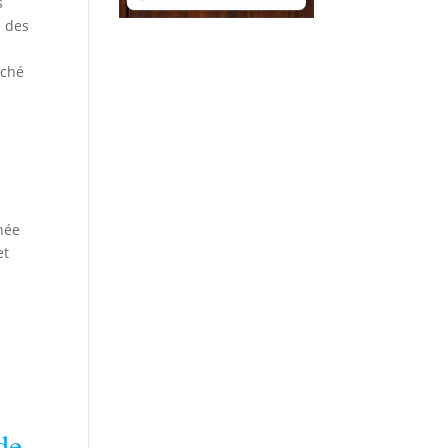
s
, des
rché
née
et
de