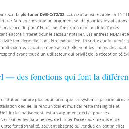
dans son
triple tuner DVB-C/T2/S2
, couvrant ainsi le câble, la TNT 
arit tarifaire et constitue un argument solide pour les installations 
La présence du port
CI+
permet l’insertion d’un module d’accès
ant encore l’intérêt pour le secteur hôtelier. Les entrées
HDMI
et l
ivité fonctionnelle, sans être exhaustive. La sortie audio numéri
pli externe, ce qui compense partiellement les limites des haut-
respond avant tout à un utilisateur qui privilégie la réception télév
 — des fonctions qui font la différen
estitution sonore plus équilibrée que les systèmes propriétaires 
allation dédiée, le rendu vocal et musical reste intelligible et
tel
, inclus nativement, est un argument décisif pour les
 verrouiller les paramètres, de limiter l’accès aux menus et de
s. Cette fonctionnalité, souvent absente ou vendue en option chez