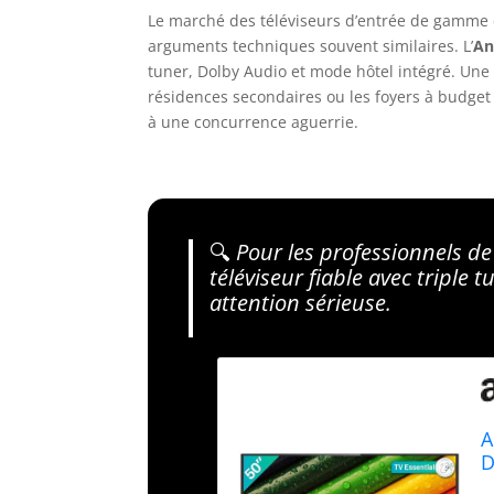
Le marché des téléviseurs d’entrée de gamme 
arguments techniques souvent similaires. L’
An
tuner, Dolby Audio et mode hôtel intégré. Une 
résidences secondaires ou les foyers à budget m
à une concurrence aguerrie.
🔍
Pour les professionnels de
téléviseur fiable avec triple
attention sérieuse.
A
D
U