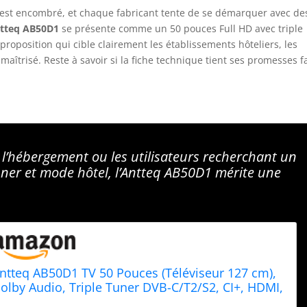
est encombré, et chaque fabricant tente de se démarquer avec de
tteq AB50D1
se présente comme un 50 pouces Full HD avec triple
proposition qui cible clairement les établissements hôteliers, les
aîtrisé. Reste à savoir si la fiche technique tient ses promesses f
 l’hébergement ou les utilisateurs recherchant un
 tuner et mode hôtel, l’Antteq AB50D1 mérite une
ntteq AB50D1 TV 50 Pouces (Téléviseur 127 cm),
olby Audio, Triple Tuner DVB-C/T2/S2, CI+, HDMI,
SB Media Player, Dolby Audio, Sortie Audio