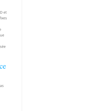
HD et
fixes
e
que
isée
ce
bas