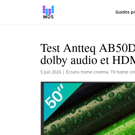
Guides p
Test Antteq AB50D1
dolby audio et HD
5 Juil 2026
|
Écrans home cinéma
,
TV home ci