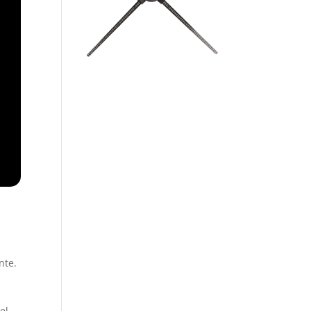
nte.
el