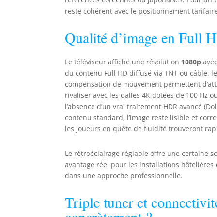
q
reste cohérent avec le positionnement tarifair
l
s
a
Qualité d’image en Full H
d
Le téléviseur affiche une résolution
1080p
avec
du contenu Full HD diffusé via TNT ou câble, le
compensation de mouvement permettent d’atté
rivaliser avec les dalles 4K dotées de 100 Hz o
l’absence d’un vrai traitement HDR avancé (Dolb
contenu standard, l’image reste lisible et cor
les joueurs en quête de fluidité trouveront rap
Le rétroéclairage réglable offre une certaine s
avantage réel pour les installations hôtelières
dans une approche professionnelle.
Triple tuner et connectivit
concrètement ?