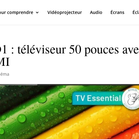
our comprendre
Vidéoprojecteur
Audio
Écrans
Écl
 : téléviseur 50 pouces av
MI
néma