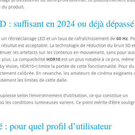
ualifiées dans notre ligne de production. Profitez de
e du produit.
'excellence de l'artisanat européen tout en ayant un impact
ocial positif avec votre achat. 【Garantie de 3 ans】En
chetant ce téléviseur sur Amazon en 2026, vous bénéficiez
D : suffisant en 2024 ou déjà dépassé
'unegarantie de 3 ansau sein de l'Union Européenne.
 un rétroéclairage LED et un taux de rafraîchissement de
60 Hz
. P
 résultat est acceptable. La technologie de réduction du bruit 3D et
nuer les artefacts sur les contenus en mouvement, sans pour aut
u plus. La compatibilité
HDR10
est un plus notable à ce prix, même 
y Vision, HDR10+) limite la portée de cette fonctionnalité. Pour du
rectement calibrée. En revanche, les amateurs de cinéma exigeants 
idement les limites de cette dalle.
ouplesse selon l’environnement d’utilisation, ce qui constitue un
 où les conditions lumineuses varient. Ce point mérite d’être soulig
é : pour quel profil d’utilisateur