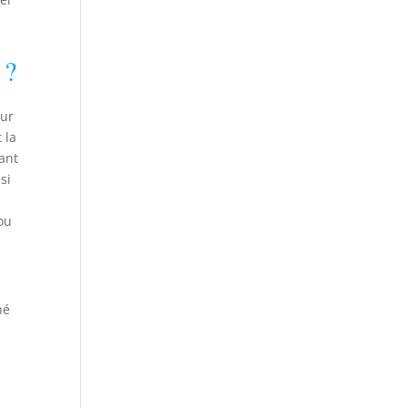
 ?
our
 la
ant
si
ou
né