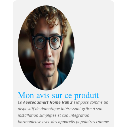
intelligents Zigbee
tels que des
capteurs, des
lampes, des
interrupteurs, des
serrures de porte.
CONTRÔLE
CENTRALE AVEC
SMARTTHINGS – Le
hub Aeotec Smart
Home Hub 2 est
basé sur la plate-
forme mondiale
SmartThings avec
200 millions
Mon avis sur ce produit
d'utilisateurs.
Contrôlez plus de 3
Le
Aeotec Smart Home Hub 2
s’impose comme un
200 appareils dans
dispositif de domotique intéressant grâce à son
une seule
installation simplifiée et son intégration
application -
Compatible avec
harmonieuse avec des appareils populaires comme