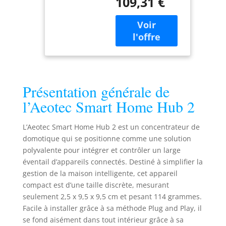
109,31 €
Matter avec plus
de 300 appareils et
plus de 180
marques. En outre,
la connexion
transparente de
jusqu'à 150
appareils
Présentation générale de
intelligents Zigbee
tels que des
l’Aeotec Smart Home Hub 2
capteurs, des
lampes, des
L’Aeotec Smart Home Hub 2 est un concentrateur de
interrupteurs, des
domotique qui se positionne comme une solution
serrures de porte.
polyvalente pour intégrer et contrôler un large
CONTRÔLE
éventail d’appareils connectés. Destiné à simplifier la
CENTRALE AVEC
SMARTTHINGS – Le
gestion de la maison intelligente, cet appareil
hub Aeotec Smart
compact est d’une taille discrète, mesurant
Home Hub 2 est
seulement 2,5 x 9,5 x 9,5 cm et pesant 114 grammes.
basé sur la plate-
Facile à installer grâce à sa méthode Plug and Play, il
forme mondiale
se fond aisément dans tout intérieur grâce à sa
SmartThings avec