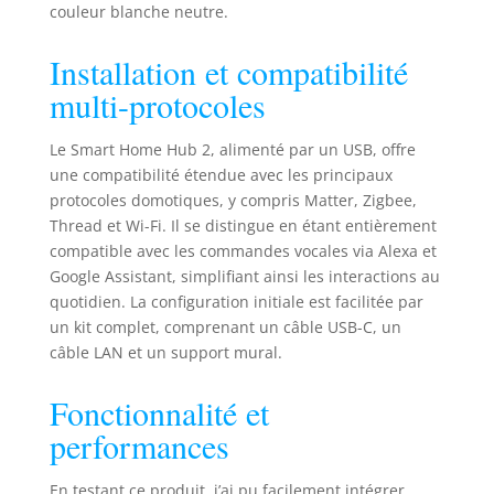
couleur blanche neutre.
200 millions
d'utilisateurs.
Installation et compatibilité
Contrôlez plus de 3
200 appareils dans
multi-protocoles
une seule
application -
Le Smart Home Hub 2, alimenté par un USB, offre
Compatible avec
une compatibilité étendue avec les principaux
Alexa, Google
protocoles domotiques, y compris Matter, Zigbee,
Assistant et plus
Thread et Wi-Fi. Il se distingue en étant entièrement
encore. Plus
compatible avec les commandes vocales via Alexa et
rapide, plus sûr,
Google Assistant, simplifiant ainsi les interactions au
plus local –
Matériel optimisé
quotidien. La configuration initiale est facilitée par
avec processeur
un kit complet, comprenant un câble USB-C, un
900 MHz et 512 Mo
câble LAN et un support mural.
de RAM pour des
performances
Fonctionnalité et
maximales. La
performances
communication
locale et
l'informatique
En testant ce produit, j’ai pu facilement intégrer