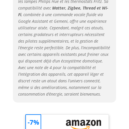
Alexa, Google
les lampes Philips Hue et les thermostats Fritz. Sa
Assistant et plus
compatibilité avec
Matter, Zigbee, Thread et Wi-
encore. Plus
Fi
, combinée à une commande vocale fluide via
rapide, plus sûr,
Google Assistant et Gemeni, offre une expérience
plus local –
utilisateur aisée. Cependant, malgré ces atouts,
Matériel optimisé
certains gradateurs et interrupteurs nécessitent
avec processeur
des pilotes supplémentaires, et la gestion de
900 MHz et 512 Mo
l’énergie reste perfectible. De plus, l’incompatibilité
de RAM pour des
avec certains appareils existants peut freiner ceux
performances
qui disposent déjà d’un écosystème domotique.
maximales. La
communication
Avec une note de 4 pour la compatibilité et
locale et
l’intégration des appareils, cet appareil léger et
l'informatique
discret reste un atout dans l’univers connecté,
périphérique
même si des améliorations, notamment sur la
garantissent des
consommation d’énergie, seraient bienvenues.
temps de réponse
plus courts et
moins de
dépendance au
-7%
cloud. Installation
facile et