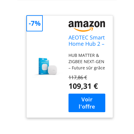
-7%
AEOTEC Smart
Home Hub 2 –
Z-Wave et
HUB MATTER &
Zigbee
ZIGBEE NEXT-GEN
– Future sûr grâce
à la compatibilité
117,86 €
complète de
109,31 €
Matter avec plus
de 300 appareils et
plus de 180
marques. En outre,
la connexion
transparente de
jusqu'à 150
appareils