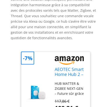
intégration harmonieuse grâce à sa compatibilité
avec des protocoles variés tels que Matter, Zigbee, et
Thread. Que vous souhaitiez une commande vocale
précise via Alexa ou Google, ce hub s’avère être votre
allié pour une maison connectée, en simplifiant la
gestion de vos installations et en enrichissant votre
quotidien de fonctionnalités avancées.
-7%
AEOTEC Smart
Home Hub 2 –
Z-Wave et
HUB MATTER &
Zigbee
ZIGBEE NEXT-GEN
– Future sûr grâce
à la compatibilité
117,86 €
complète de