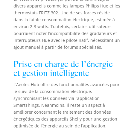
périphérique
divers appareils comme les lampes Philips Hue et les
garantissent des
thermostats FRITZ 302. Une de ses forces réside
temps de réponse
dans la faible consommation électrique, estimée à
plus courts et
environ 2-3 watts. Toutefois, certains utilisateurs
moins de
pourraient noter l’incompatibilité des gradateurs et
dépendance au
interrupteurs Hue avec le pilote natif, nécessitant un
cloud. Installation
ajout manuel à partir de forums spécialisés.
facile et
compatibilité
Prise en charge de l’énergie
maximale –
Installation Plug
et gestion intelligente
and Play en moins
de 1 minute grâce
L’Aeotec Hub offre des fonctionnalités avancées pour
à l'intégration BLE
le suivi de la consommation électrique,
+ QR. Avec
extension USB,
synchronisant les données via l’application
Ethernet, Wi-Fi
SmartThings. Néanmoins, il reste un aspect à
(2,4/5 GHz) et prise
améliorer concernant le traitement des données
en charge
énergétiques des appareils Shelly pour une gestion
universelle pour
optimisée de l’énergie au sein de l’application.
Matter, Zigbee,