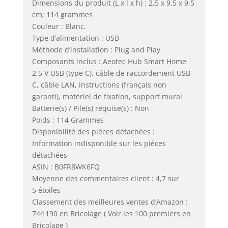
Dimensions du produit (L x l x h) : 2,5 x 9,5 x 9,5
cm; 114 grammes
Couleur : Blanc.
Type d’alimentation : USB
Méthode d’installation : Plug and Play
Composants inclus : Aeotec Hub Smart Home
2,5 V USB (type C), câble de raccordement USB-
C, câble LAN, instructions (français non
garanti), matériel de fixation, support mural
Batterie(s) / Pile(s) requise(s) : Non
Poids : 114 Grammes
Disponibilité des pièces détachées :
Information indisponible sur les pièces
détachées
ASIN : B0FR8WK6FQ
Moyenne des commentaires client : 4,7 sur
5 étoiles
Classement des meilleures ventes d’Amazon :
744 190 en Bricolage ( Voir les 100 premiers en
Bricolage )