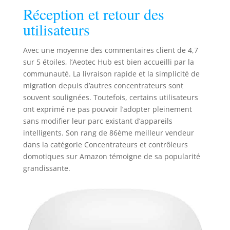
Thread, Bluetooth.
Réception et retour des
Pour la maison et
utilisateurs
les affaires – Du
débutant au
professionnel :
Avec une moyenne des commentaires client de 4,7
idéal pour les
sur 5 étoiles, l’Aeotec Hub est bien accueilli par la
appartements, les
communauté. La livraison rapide et la simplicité de
maisons, les
migration depuis d’autres concentrateurs sont
hôtels, les bureaux
souvent soulignées. Toutefois, certains utilisateurs
et les commerces.
ont exprimé ne pas pouvoir l’adopter pleinement
Entièrement
sans modifier leur parc existant d’appareils
compatible avec
SmartThings Pro,
intelligents. Son rang de 86ème meilleur vendeur
parfait pour la
dans la catégorie Concentrateurs et contrôleurs
domotique
domotiques sur Amazon témoigne de sa popularité
numérique et les
grandissante.
projets
professionnels de
maison
intelligente.