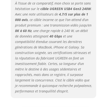
précision ou de
À l’issue de ce comparatif, mon choix se porte sans
visionner des
hésitation sur le
câble UGREEN USB4 Gen3 240W
.
vidéos immersives,
Avec une note utilisateurs de
4,7/5 sur plus de 1
les détails sont
000 avis
, ce câble incarne ce que l’on attend d’un
clairement visibles.
produit premium : une transmission vidéo jusqu’en
[ Synchronisation
8K à 60 Hz
, une charge rapide à 240 W, un débit
Rapide 40 Gbps ]
La vitesse de
de données atteignant
40 Gbps
et une
transmission
compatibilité étendue couvrant les dernières
bidirectionnelle du
générations de MacBook, iPhone et Galaxy. Sa
câble USB4 Gen3
construction soignée, ses certifications sérieuses et
peut atteindre 40
la réputation du fabricant UGREEN en font un
Gbit/s. L'appareil
investissement fiable. Certes, sa longueur d’un
photo, l'ordinateur,
mètre le destine à des usages sédentaires et
le SSD et d'autres
rapprochés, mais dans ce registre, il surpasse
appareils peuvent
largement la concurrence. C’est le câble vidéo que
être transmis avec
je recommande à quiconque recherche
polyvalence,
une seule ligne. Le
performance et tranquillité d’esprit
.
blindage multiple
interne maintient
la stabilité de la
transmission des