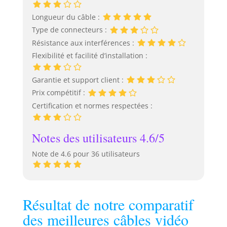
robustes et
réel et ajuste
résistantes aux
dynamiquement le
Longueur du câble :
chocs. Le câble
niveau de tension.
Type de connecteurs :
permet à la fois
Il utilise également
Résistance aux interférences :
l'alimentation de la
un noyau en cuivre
Flexibilité et facilité d’installation :
caméra et le
étamé multibrins
transfert de vidéo
épaissi et une
sur le DVR jusqu'à
couche de tresse
Garantie et support client :
une distance de 20
métallique à
Prix compétitif :
m.
l'intérieur pour
Certification et normes respectées :
assurer la stabilité
et la sécurité de la
transmission de
Notes des utilisateurs 4.6/5
courant important.
[ Compatibilité
Note de 4.6 pour 36 utilisateurs
Universelle ] Ce
câble est
parfaitement
compatible avec
Résultat de notre comparatif
les appareils USB C
des meilleures câbles vidéo
vers USB C, tels