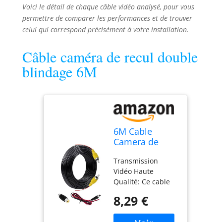
Voici le détail de chaque câble vidéo analysé, pour vous
permettre de comparer les performances et de trouver
celui qui correspond précisément à votre installation.
Câble caméra de recul double
blindage 6M
6M Cable
Camera de
Recul Double
Transmission
Blindage
Vidéo Haute
Amélioré pour
Qualité: Ce cable
Connecter Un
camera de recul de
Moniteur et
8,29 €
6m à double
Caméra de
blindage utilise un
Recul, Vidéo