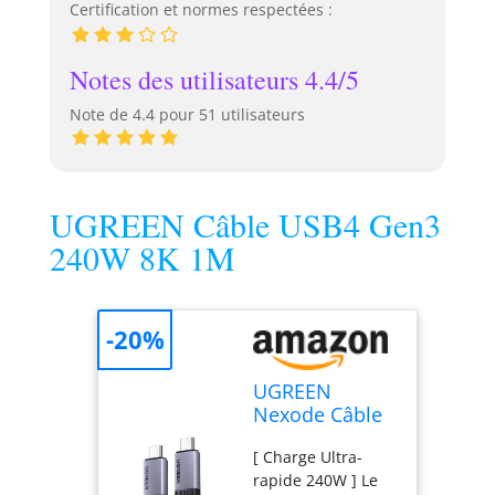
Certification et normes respectées :
enveloppé dans un
PVC de haute
qualité, offrant une
Notes des utilisateurs 4.4/5
résistance accrue à
la chaleur, à la
Note de 4.4 pour 51 utilisateurs
corrosion et à
l'usure. Conçu
pour résister aux
conditions
UGREEN Câble USB4 Gen3
extérieures, il reste
240W 8K 1M
robuste et fiable,
même dans
environnements
plus difficiles
-20%
Facilité
D’Installation et
UGREEN
Connectivité: Grâce
Nexode Câble
au connecteur RCA
USB C 240W
femelle vers
[ Charge Ultra-
Charge Rapide
femelle et au câble
rapide 240W ] Le
Gen3 40Gbps
d’alimentation DC