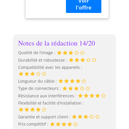
noyau en cuivre
Cable Rallonge
pur pour une
Male Male avec
transmission
1 Adaptateur
stable et de qualité
RCA Femelle
supérieure. Le
Femelle et 1M
blindage à base de
d'alimentation
fils de cuivre et
DC Extension
Notes de la rédaction 14/20
d'une feuille
d'aluminium
Qualité de l’image :
protège contre les
Durabilité et robustesse :
interférences,
Compatibilité avec les appareils :
offrant une
expérience de
visualisation sans
Longueur du câble :
distorsion et
Type de connecteurs :
jusqu’à une
Résistance aux interférences :
distance de 100ft
Flexibilité et facilité d’installation :
Matériaux
Durables et
Résistants: Le
Garantie et support client :
caméra de recul
Prix compétitif :
câble RCA est