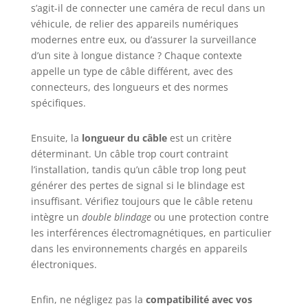
s’agit-il de connecter une caméra de recul dans un
garantissant une transmission sans perte de signal
17/ iPhone 17 Air/
Compatibilité Étendue: Ce vidéo cable rallonge
véhicule, de relier des appareils numériques
iPhone 17 Pro/
RCA jack câble est compatible avec une large
modernes entre eux, ou d’assurer la surveillance
gamme d’appareils comme les caméras de recul,
iPhone 17 Pro Max,
les systèmes GPS, les moniteurs de stationnement,
d’un site à longue distance ? Chaque contexte
iPad Pro/ Air/ mini,
et les autoradios. Il peut aussi être utilisé pour les
caméras avant/arrière, les amplificateurs, et les
banque
appelle un type de câble différent, avec des
récepteurs satellites grâce à ses connecteurs RCA
d'alimentation
connecteurs, des longueurs et des normes
jaunes Câble de Détection et Extension: Cable
mobile, etc.
camera de recul double blindagee câble de
spécifiques.
détection de déclenchement intégré est idéal pour
les systèmes de caméra de recul. Il permet
d’activer automatiquement la caméra lorsque la
Ensuite, la
longueur du câble
est un critère
marche arrière est engagée. De plus, le coupleur
RCA femelle permet de prolonger la longueur du
déterminant. Un câble trop court contraint
câble vidéo si nécessaire pour une installation
l’installation, tandis qu’un câble trop long peut
flexible
générer des pertes de signal si le blindage est
insuffisant. Vérifiez toujours que le câble retenu
intègre un
double blindage
ou une protection contre
les interférences électromagnétiques, en particulier
dans les environnements chargés en appareils
électroniques.
Enfin, ne négligez pas la
compatibilité avec vos