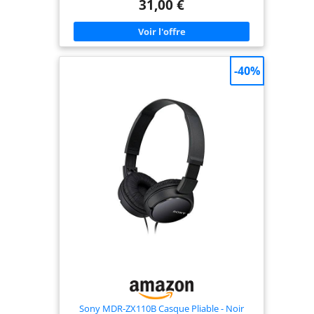
31,00 €
Reality Audio - optimise votre expérience en
analysant la forme de vos oreilles via l'application
Sony | Headphones Connect, pour apporter une
expérience musicale toujours plus immersive et
sur mesure. Avec 50 heures d'autonomie, vous
pouvez écouter votre musique préférée sans
-40%
craindre d'être à court de batterie. Si l'autonomie
du casque devient trop faible, une recharge
rapide de 3 minutes peut vous redonner 1,5 heure
d'écoute. Le WH-CH520 est doté d'une connexion
Bluetooth multipoint, de commandes via des
boutons et peut même être contrôlé par la voix.
Les fonctionnalités Swift Pair et Fast Pair facilitent
la connexion, faisant de ce casque le compagnon
idéal de votre quotidien Répondez facilement aux
appels en cliquant sur les boutons situés sur le
casque. Grâce à un microphone de haute qualité
le WH-CH520 vous permet de passer des appels de
manière audible même dans des environnements
bruyants.
Sony MDR-ZX110B Casque Pliable - Noir