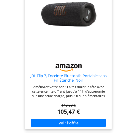
JBL Flip 7, Enceinte Bluetooth Portable sans
Fil, Étanche, Noir
Améliorez votre son : Faites durer la fête avec
cette enceinte offrant jusqu’à 14 h d’autonomie
sur une seule charge, plus 2 h supplémentaires
grâce au Playtime Boost ; idéale pour une
149,99 €
utilisation en intérieur comme en extérieur Un
son puissant : Profitez de basses percutantes et
105,47 €
d’aigus cristallins grâce au nouveau design dôme ;
l'IA Sound Boost optimise les performances
acoustiques pour un son clair et sans distorsion
Conçue pour le fun : Faites tomber la JBL Flip 7
jusqu’à 1 mètre, emmenez-la sous la douche ou