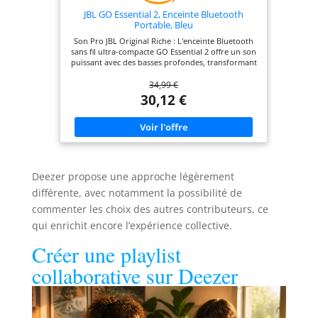
JBL GO Essential 2, Enceinte Bluetooth
Portable, Bleu
Son Pro JBL Original Riche : L'enceinte Bluetooth
sans fil ultra-compacte GO Essential 2 offre un son
puissant avec des basses profondes, transformant
n'importe quel environnement en une session
34,99 €
musicale ultime Batterie Rechargeable : Avec
jusqu'à 5 h d'écoute sur une seule charge, cette
30,12 €
mini-enceinte vous permet de profiter de vos
morceaux préférés sans interruption, sans vous
soucier de recharger fréquemment Design
résistant à l'eau et à la poussière : Dotée d'une
conception étanche classée IP67, cette enceinte
Bluetooth vous accompagne partout, que ce soit à
la piscine, au parc ou ailleurs Disponible en 3
Deezer propose une approche légèrement
couleurs : La JBL GO Essential 2 s'adapte à votre
style et vous permet de diffuser votre musique
différente, avec notamment la possibilité de
sans fil depuis votre téléphone, tablette ou tout
commenter les choix des autres contributeurs, ce
appareil compatible Bluetooth Contenu de la
boîte : 1 x Enceinte Bluetooth portable JBL GO
qui enrichit encore l’expérience collective.
Essential 2, 1 x Guide de démarrage rapide, 1 x
Fiche de sécurité
Créer une playlist
collaborative sur Deezer