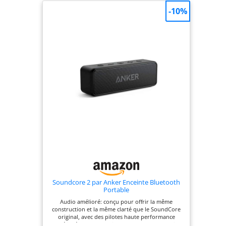
exposez-la à la poussière, l’ambiance ne s’arrête
-10%
jamais Emportez-la partout : Des fêtes sur la plage
aux soirées cosy, la JBL Flip 7 transforme chaque
moment en expérience inoubliable ; boostez votre
son en la connectant à plusieurs enceintes
compatibles Auracast Personnalisable et portable :
Le système PushLock propose des accessoires
interchangeables, vous permettant de fixer,
suspendre ou transporter votre enceinte à la main
; une sangle et un mousqueton sont inclus
Soundcore 2 par Anker Enceinte Bluetooth
Portable
Audio amélioré: conçu pour offrir la même
construction et la même clarté que le SoundCore
original, avec des pilotes haute performance
améliorés de 2x 6W. Bigger Bass: la technologie