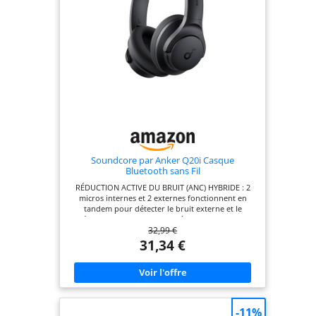
Soundcore par Anker Q20i Casque
Bluetooth sans Fil
RÉDUCTION ACTIVE DU BRUIT (ANC) HYBRIDE : 2
micros internes et 2 externes fonctionnent en
tandem pour détecter le bruit externe et le
réduire efficacement, jusqu'à 90 %, comme les
32,99 €
bruits des moteurs de voitures et d'avions.
PLONGEZ AU CŒUR D'UN SON PRÉCIS : le casque
31,34 €
antibruit est doté de grands transducteurs
dynamiques de 40 mm qui produisent un son
détaillé et des rythmes puissants grâce à la
technologie BassUp. Compatible avec la norme Hi-
Res Audio via le câble auxiliaire pour un son plus
précis. AUTONOMIE DE 40 HEURES ET CHARGE
-11%
RAPIDE : grâce à 40 heures d'autonomie avec ANC