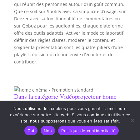
qui réunit des personnes autour d’un goût commun.
Que ce soit sur Spotify avec sa simplicité d’usage, sur
Deezer avec sa fonctionnalité de commentaires ou
sur Qobuz pour les audiophiles, chaque plateforme
offre des outils adaptés. Activer le mode collaboratif,
définir des règles claires, modérer le contenu et
soigner la présentation sont les quatre piliers d’une
playlist réussie qui donne envie d’écouter et de
contribuer.
Dans la catégorie Vidéoprojecteur home
cinéma
Nous utilisons des cookies pour vous garantir la meilleure
Test : hFZ ventilateur hologramme 3D LED et
expérience sur notre site web. Si vous continuez à utiliser ce
WiFi
site, nous supposerons que vous en êtes satisfait.
Oui
Non
Politique de confidentialité