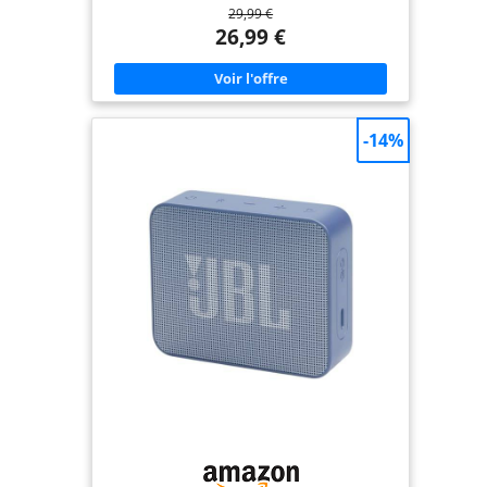
29,99 €
BassUp de marque Anker offre une large gamme
de sons, avec des bas profonds. Durée de vie
26,99 €
incroyable de la batterie: temps de lecture de 24
heures / 500 chansons alimenté par une batterie
Li-ion haute capacité intégrée et la technologie de
gestion d'énergie leader dans l'industrie d'Anker.
Jouez partout: le design portable «Grab-and-go»,
plus la résistance à l'eau et la résistance à l'eau
-14%
IPX7, vous permettent d'écouter sans effort dans
n'importe quel environnement. Ce que vous
obtenez: haut-parleur Bluetooth Anker
SoundCore 2, câble de chargement Micro USB,
guide de bienvenue.